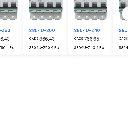
-Z60
S804U-Z50
S804U-Z40
S80
6.43
866.43
766.65
CAD
$
CAD
$
CAD
$
S804U-Z60 4 Pole Z Characteristic 60A 50kA 240/415VAC High Performance Circuit Breaker HPCB
S804U-Z50 4 Pole Z Characteristic 50A 50kA 240/415VAC High Performance Circuit Breaker HPCB
S804U-Z40 4 Pole Z Characteristic 40A 50kA 240/415VAC High Performance Circuit Breaker HPCB