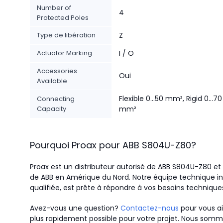
Number of
4
Protected Poles
Type de libération
Z
Actuator Marking
I / O
Accessories
Oui
Available
Flexible 0...50 mm², Rigid 0...70
Connecting
Capacity
mm²
Pourquoi Proax pour
ABB
S804U-Z80
?
Proax est un distributeur autorisé de ABB S804U-Z80 et l
de ABB en Amérique du Nord.
Notre équipe technique in
qualifiée, est prête à répondre à vos besoins technique
Avez-vous une question?
Contactez-nous
pour vous ai
plus rapidement possible pour votre projet. Nous somme