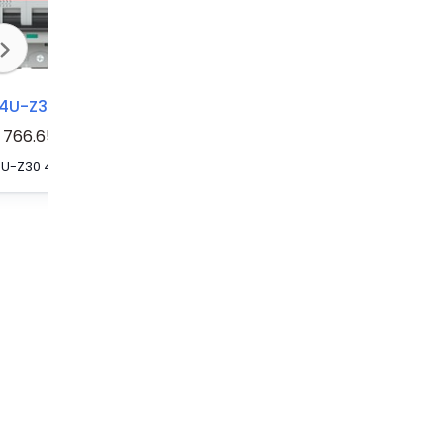
4U-Z30
S804U-Z20
S804U-Z10
766.65
S804U-Z30 4 Pole Z Characteristic 30A 50kA 240/415VAC High Performance Circuit Breaker HPCB
S804U-Z20 4 Pole Z Characteristic 20A 50kA 240/415VAC High Performance Circuit Breaker HPCB
S804U-Z10 4 Pole Z Characteristic 10A 50kA 240/415VAC High Performance Circuit Breaker HPCB