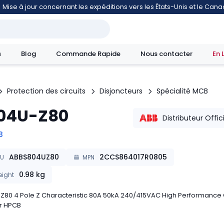
Mise à jour concernant les expéditions vers les États-Unis et le Can
s
Blog
Commande Rapide
Nous contacter
En 
Protection des circuits
Disjoncteurs
Spécialité MCB
04U-Z80
mouvement
Distributeur Offic
B
ABBS804UZ80
2CCS864017R0805
KU
MPN
0.98
kg
ight
Z80 4 Pole Z Characteristic 80A 50kA 240/415VAC High Performance C
r HPCB