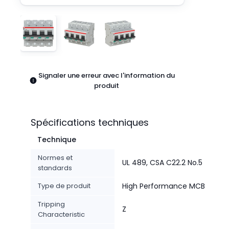
Pneumatiques
Produits d'alimentation
Relais
Robotique
Capteurs et vision industrielle
Interrupteurs
Signaler une erreur avec l'information du
Blocs terminaux
produit
Promotions
Spécifications techniques
Technique
Normes et
UL 489, CSA C22.2 No.5
standards
Type de produit
High Performance MCB
Tripping
Z
Characteristic