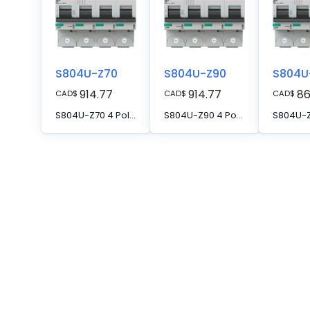
S804U-Z70
S804U-Z90
S804U
914.77
914.77
86
CAD
$
CAD
$
CAD
$
S804U-Z70 4 Pole Z Characteristic 70A 50kA 240/415VAC High Performance Circuit Breaker HPCB
S804U-Z90 4 Pole Z Characteristic 90A 50kA 240/415VAC High Performance Circuit Breaker HPCB