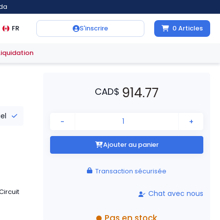
ada
FR
S'inscrire
0
Articles
Liquidation
914.77
CAD
$
iel
-
+
Ajouter au panier
Transaction sécurisée
ircuit
Chat avec nous
Pas en stock