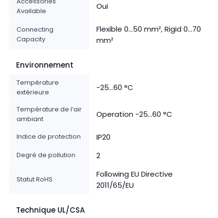
Accessories
Oui
Available
Flexible 0...50 mm², Rigid 0...70
Connecting
Capacity
mm²
Environnement
Température
-25...60 °C
extérieure
Température de l’air
Operation -25...60 °C
ambiant
Indice de protection
IP20
Degré de pollution
2
Following EU Directive
Statut RoHS
2011/65/EU
Technique UL/CSA