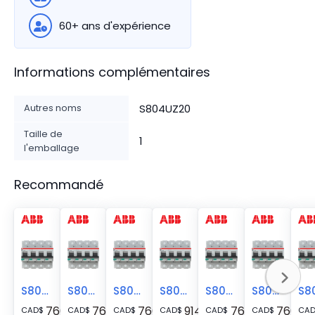
60+ ans d'expérience
Informations complémentaires
Autres noms
S804UZ20
Taille de
1
l'emballage
Recommandé
S804U-Z25
S804U-Z30
S804U-Z10
S804U-Z100
S804U-Z15
S804U-Z40
766.65
766.65
766.65
914.77
766.65
766.65
CAD
$
CAD
$
CAD
$
CAD
$
CAD
$
CAD
$
CA