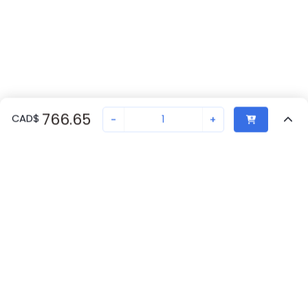
766.65
CAD
$
-
+
Vu Récemment
Transaction sécurisée
Chat avec nous
S804U-Z20
Pas en stock
Demandez un délai de livraison ou commandez - nous
assurerons une livraison rapide
Retour eu haut
Nouvelles entreprises seulement
ABB Disponibilité
Obtenez 10 % de réduction sur votre