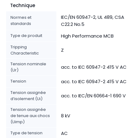
Technique
IEC/EN 60947-2, UL 489, CSA
Normes et
standards
C22.2 No.5
Type de produit
High Performance MCB
Tripping
Z
Characteristic
Tension nominale
acc. to IEC 60947-2 415 V AC
(Ur)
Tension
acc. to IEC 60947-2 415 V AC
Tension assignée
acc. to IEC/EN 60664-1 690 V
d’isolement (Ui)
Tension assignée
8 kV
de tenue aux chocs
(Uimp)
Type de tension
AC