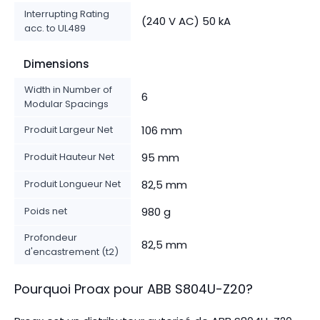
Interrupting Rating
(240 V AC) 50 kA
acc. to UL489
Dimensions
Width in Number of
6
Modular Spacings
Produit Largeur Net
106 mm
Produit Hauteur Net
95 mm
Produit Longueur Net
82,5 mm
Poids net
980 g
Profondeur
82,5 mm
d'encastrement (t2)
Pourquoi Proax pour
ABB
S804U-Z20
?