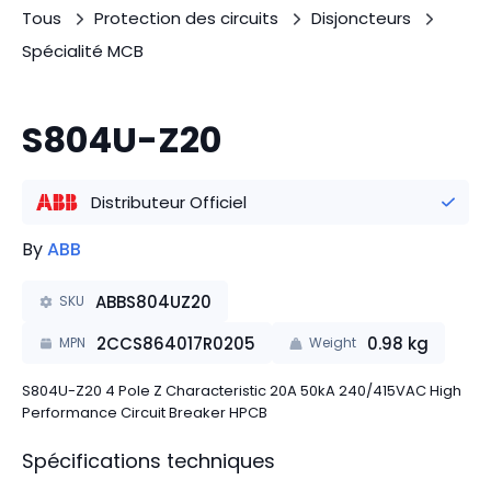
Tous
Protection des circuits
Disjoncteurs
Spécialité MCB
S804U-Z20
Distributeur Officiel
By
ABB
ABBS804UZ20
SKU
2CCS864017R0205
0.98
kg
MPN
Weight
S804U-Z20 4 Pole Z Characteristic 20A 50kA 240/415VAC High
Performance Circuit Breaker HPCB
Spécifications techniques