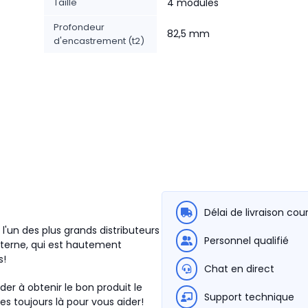
Taille
4 modules
Profondeur
82,5 mm
d'encastrement (t2)
Délai de livraison cou
l'un des plus grands distributeurs
Personnel qualifié
terne, qui est hautement
s!
Chat en direct
der à obtenir le bon produit le
Support technique
s toujours là pour vous aider!