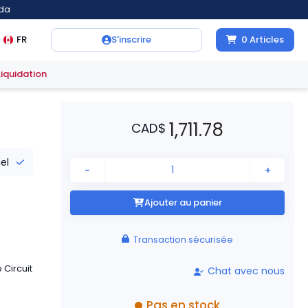
ada
FR
S'inscrire
0
Articles
Liquidation
1,711.78
CAD
$
iel
-
+
Ajouter au panier
Transaction sécurisée
Circuit
Chat avec nous
Pas en stock