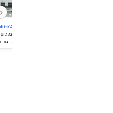
4U-K40
S804U-K50
S804U-K60
612.33
S804U-K40 4 Pole K Characteristic 40A 50kA 240/415VAC High Performance Circuit Breaker HPCB
S804U-K50 4 Pole K Characteristic 50A 50kA 240/415VAC High Performance Circuit Breaker HPCB
S804U-K60 4 Pole K Characteristic 60A 50kA 240/415VAC High Performance Circuit Breaker HPCB