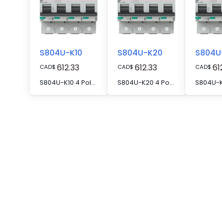
S804U-K10
S804U-K20
S804U
612.33
612.33
61
CAD
$
CAD
$
CAD
$
S804U-K10 4 Pole K Characteristic 10A 50kA 240/415VAC High Performance Circuit Breaker HPCB
S804U-K20 4 Pole K Characteristic 20A 50kA 240/415VAC High Performance Circuit Breaker HPCB