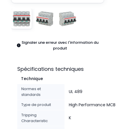
Pneumatiques
Produits d'alimentation
Relais
Robotique
Capteurs et vision industrielle
Interrupteurs
Signaler une erreur avec l'information du
Blocs terminaux
produit
Promotions
Spécifications techniques
Technique
Normes et
UL 489
standards
Type de produit
High Performance MCB
Tripping
K
Characteristic