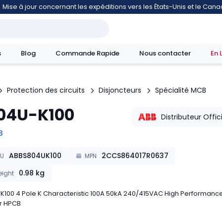
Mise à jour concernant les expéditions vers les États-Unis et le Can
s
Blog
Commande Rapide
Nous contacter
En 
Protection des circuits
Disjoncteurs
Spécialité MCB
04U-K100
mouvement
Distributeur Offic
B
ABBS804UK100
2CCS864017R0637
KU
MPN
0.98
kg
ight
100 4 Pole K Characteristic 100A 50kA 240/415VAC High Performance 
r HPCB