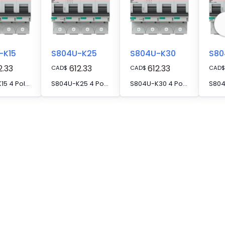
-K15
S804U-K25
S804U-K30
S80
2.33
612.33
612.33
CAD
$
CAD
$
CAD
$
S804U-K15 4 Pole K Characteristic 15A 50kA 240/415VAC High Performance Circuit Breaker HPCB
S804U-K25 4 Pole K Characteristic 25A 50kA 240/415VAC High Performance Circuit Breaker HPCB
S804U-K30 4 Pole K Characteristic 30A 50kA 240/415VAC High Performance Circuit Breaker HPCB