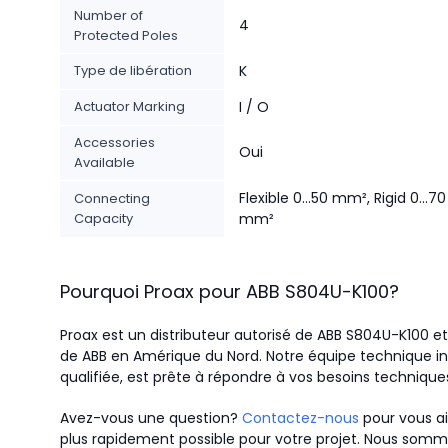
Number of
4
Protected Poles
Type de libération
K
Actuator Marking
I / O
Accessories
Oui
Available
Flexible 0...50 mm², Rigid 0...70
Connecting
Capacity
mm²
Pourquoi Proax pour
ABB
S804U-K100
?
Proax est un distributeur autorisé de ABB S804U-K100 et 
de ABB en Amérique du Nord.
Notre équipe technique in
qualifiée, est prête à répondre à vos besoins technique
Avez-vous une question?
Contactez-nous
pour vous ai
plus rapidement possible pour votre projet. Nous somme