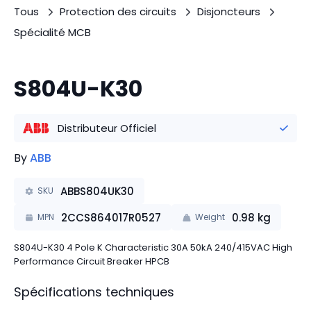
Tous
Protection des circuits
Disjoncteurs
Spécialité MCB
S804U-K30
Distributeur Officiel
By
ABB
ABBS804UK30
SKU
2CCS864017R0527
0.98
kg
MPN
Weight
S804U-K30 4 Pole K Characteristic 30A 50kA 240/415VAC High
Performance Circuit Breaker HPCB
Spécifications techniques