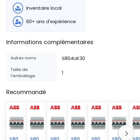
Inventaire local
60+ ans d'expérience
Informations complémentaires
Autres noms
S804UK30
Taille de
1
l'emballage
Recommandé
S804U-K20
S804U-K40
S804U-K10
S804U-K50
S804U-K25
S804U-K100