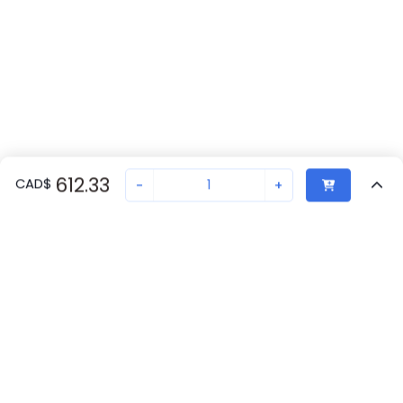
612.33
CAD
$
-
+
Vu Récemment
Transaction sécurisée
Chat avec nous
S804U-K30
Pas en stock
Demandez un délai de livraison ou commandez - nous
assurerons une livraison rapide
Retour eu haut
ABB Disponibilité