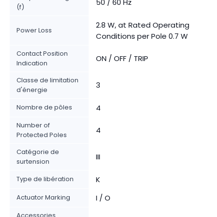
50 / 60 Hz
(f)
2.8 W, at Rated Operating
Power Loss
Conditions per Pole 0.7 W
Contact Position
ON / OFF / TRIP
Indication
Classe de limitation
3
d'énergie
Nombre de pôles
4
Number of
4
Protected Poles
Catégorie de
III
surtension
Type de libération
K
Actuator Marking
I / O
Accessories