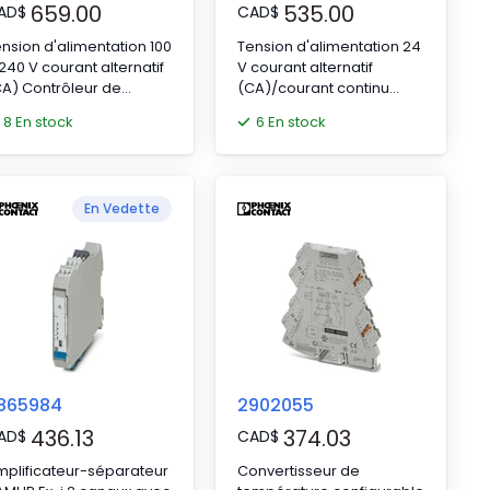
659.00
535.00
AD
$
CAD
$
nsion d'alimentation 100
Tension d'alimentation 24
240 V courant alternatif
V courant alternatif
A) Contrôleur de
(CA)/courant continu
empérature
(CC) Compteur de
8 En stock
6 En stock
processus
En Vedette
865984
2902055
436.13
374.03
AD
$
CAD
$
plificateur-séparateur
Convertisseur de