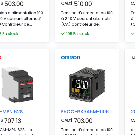
503.00
510.00
D
$
CAD
$
C
ion d'alimentation 100
Tension d'alimentation 100
Te
0 V courant alternatif
à 240 V courant alternatif
à 
 Contrôleur de
(CA) Contrôleur de
(C
pérature
température
t
3 En stock
195 En stock
-MPN.62S
E5CC-RX3A5M-006
2
707.13
703.00
D
$
CAD
$
C
 CM-MPN.62S is a
Tension d'alimentation 100
am