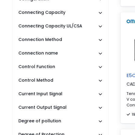
con
pour
conf
galv
Connecting Capacity
(SPD
dupl
(com
ana
Connecting Capacity UL/CSA
c/o 
Conf
(sep
swit
and
Connection Method
Tec
thre
rac
The 
conf
Connection name
adju
of i
(0, 
Control Function
tran
E5
prot
Control Method
unau
CA
avai
Current Input Signal
Tens
The 
V co
con
Cont
wit
Current Output Signal
tem
cag
1
term
Degree of pollution
Degree of Protection