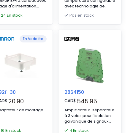
AMUR Ex-i 2 canaux avec
température configurable
age d'alimentation
avec technologie de
tendue pour détecteurs
raccordement enfichable
24 En stock
Pas en stock
 proximité et
pour le raccordement de
ommutateurs. Chaque
thermocouples.
nal possède un relais
Configurable par DIP
ec contact inverseur
switch ou avec un logiciel.
En Vedette
rvant de sortie signal.
Technologie de
entification de la
raccordement vissé,
faillance (LFD), isolation
configuration standard
trois voies, SIL 2.
92F-30
2864150
20.90
545.95
AD
$
CAD
$
daptateur de montage
Amplificateur-séparateur
à 3 voies pour l'isolation
galvanique de signaux
analogiques, entrée et
16 En stock
4 En stock
sortie configurables par