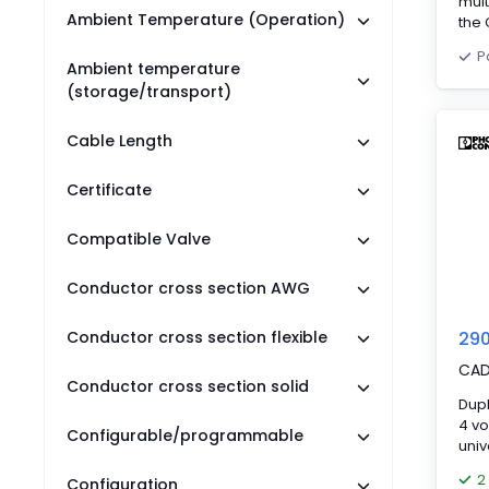
mult
Ambient Temperature (Operation)
the
moni
P
oper
Ambient temperature
cont
(storage/transport)
thr
voltage o
Cable Length
50/6
(SPD
cont
Certificate
4 A.
pha
Compatible Valve
as o
pha
Conductor cross section AWG
phas
cor
valu
Conductor cross section flexible
29
The
CA
offe
Conductor cross section solid
seq
Dupl
aut
4 vo
Configurable/programmable
seq
univ
well
tec
trip
2
Configuration
rac