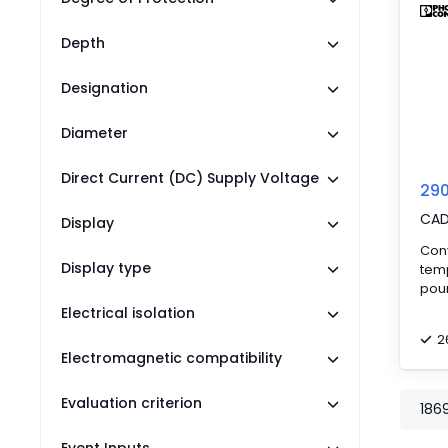
Depth
Designation
Diameter
Direct Current (DC) Supply Voltage
290
CA
Display
Conv
Display type
tem
pou
the
Electrical isolation
Conf
2
com
Electromagnetic compatibility
la f
via l
Evaluation criterion
Rac
186
conf