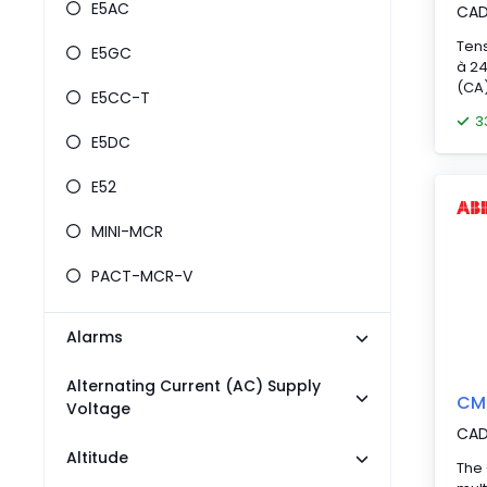
E5AC
CA
Tens
E5GC
à 24
(CA)
E5CC-T
tem
3
E5DC
E52
MINI-MCR
PACT-MCR-V
Alarms
Alternating Current (AC) Supply
CM
Voltage
CA
Altitude
The