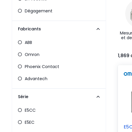
Pneumatiques
Produits d'alimentation
Dégagement
Relais
Robotique
Fabricants
Capteurs et vision industrielle
Mesur
et de
Interrupteurs
ABB
Blocs terminaux
Promotions
Omron
1,869 
Phoenix Contact
Advantech
Série
E5CC
E5EC
E5