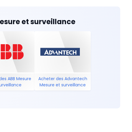
transparent cover for
protection against
unauthorized changes is
available as accessory.
sure et surveillance
The device offers screw
connection technology
with double-chamber
cage connection
terminals.
des ABB Mesure
Acheter des Advantech
urveillance
Mesure et surveillance