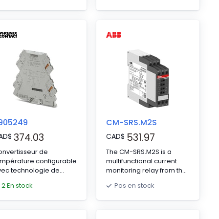
DIP switch, avec
raccordement vissé,
configuration standard
905249
CM-SRS.M2S
374.03
531.97
AD
$
CAD
$
nvertisseur de
The CM-SRS.M2S is a
empérature configurable
multifunctional current
vec technologie de
monitoring relay from the
accordement enfichable
CM single-phase
2 En stock
Pas en stock
our le raccordement de
monitors range. This
hermocouples.
monitoring relay operates
nfigurable par DIP
with a rated control
itch ou avec un logiciel.
supply voltage of 24 - 240