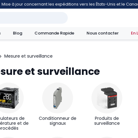
Mise à jour concernant les expéditions vers les États-Unis et le Can
s
Blog
Commande Rapide
Nous contacter
En 
Mesure et surveillance
sure et surveillance
mouvement
ulateurs de
Conditionneur de
Produits de
rature et de
signaux
surveillance
procédés