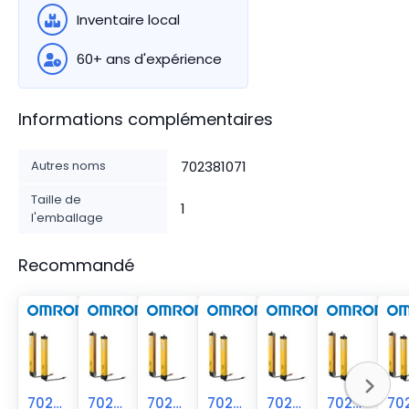
Inventaire local
60+ ans d'expérience
Informations complémentaires
Autres noms
702381071
Taille de
1
l'emballage
Recommandé
70238-1072
70238-1070
70238-1073
70238-1074
70238-1075
70238-1081