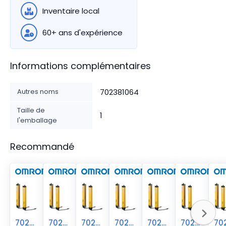
Inventaire local
60+ ans d'expérience
Informations complémentaires
Autres noms
702381064
Taille de
1
l'emballage
Recommandé
70238-1065
70238-1063
70238-1066
70238-1062
70238-1067
70238-1061