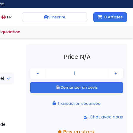
ada
FR
S'inscrire
0
Articles
Liquidation
Price N/A
-
+
iel
Demander un devis
Transaction sécurisée
Chat avec nous
ade
Pas en stock