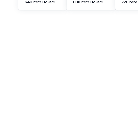
640 mm Hauteur protégée Barrière immatérielle à segments en cascade
680 mm Hauteur protégée Barrière immatérielle à segments en cascade