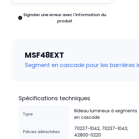
Pneumatiques
Produits d'alimentation
Signaler une erreur avec l'information du
Relais
produit
Robotique
Capteurs et vision industrielle
Interrupteurs
Blocs terminaux
MSF48EXT
Promotions
Segment en cascade pour les barrières 
Spécifications techniques
Rideau lumineux à segments
Type
en cascade
70237-1042, 70237-1043,
Pièces détachées
42800-0220