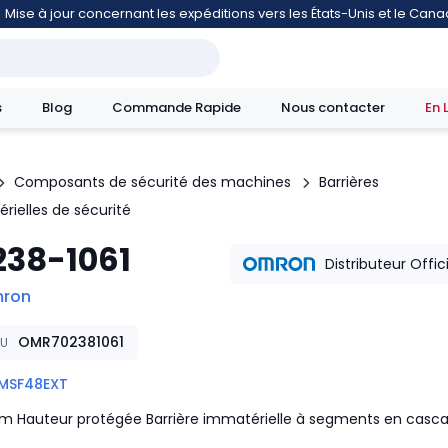
Mise à jour concernant les expéditions vers les États-Unis et le Can
s
Blog
Commande Rapide
Nous contacter
En 
Composants de sécurité des machines
Barrières
rielles de sécurité
mouvement
238-1061
Distributeur Offic
ron
OMR702381061
KU
MSF48EXT
 Hauteur protégée Barrière immatérielle à segments en casc