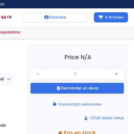
ada
FR
S'inscrire
0
Articles
Liquidation
Price N/A
-
+
iel
Demander un devis
Transaction sécurisée
Chat avec nous
ade
Pas en stock