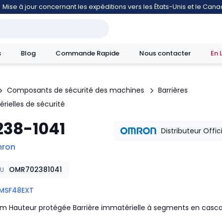
Mise à jour concernant les expéditions vers les États-Unis et le Can
s
Blog
Commande Rapide
Nous contacter
En 
Composants de sécurité des machines
Barrières
rielles de sécurité
mouvement
238-1041
Distributeur Offic
ron
OMR702381041
KU
MSF48EXT
 Hauteur protégée Barrière immatérielle à segments en casc