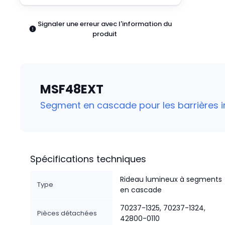
Pneumatiques
Produits d'alimentation
Signaler une erreur avec l'information du
Relais
produit
Robotique
Capteurs et vision industrielle
Interrupteurs
Blocs terminaux
MSF48EXT
Promotions
Segment en cascade pour les barrières 
Spécifications techniques
Rideau lumineux à segments
Type
en cascade
70237-1325, 70237-1324,
Pièces détachées
42800-0110