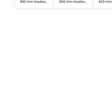
880 mm Hauteur protégée Barrière immatérielle à segments en cascade
800 mm Hauteur protégée Barrière immatérielle à segments en cascade