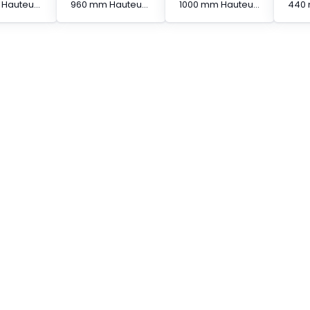
920 mm Hauteur protégée Barrière immatérielle à segments en cascade
960 mm Hauteur protégée Barrière immatérielle à segments en cascade
1000 mm Hauteur protégée Barrière immatérielle à segments en cascade