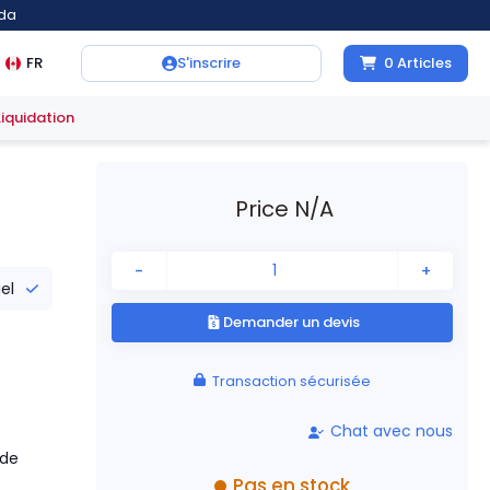
ada
FR
S'inscrire
0
Articles
Liquidation
Price N/A
-
+
iel
Demander un devis
Transaction sécurisée
Chat avec nous
ade
Pas en stock