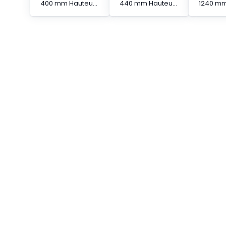
400 mm Hauteur protégée Barrière immatérielle à segments en cascade
440 mm Hauteur protégée Barrière immatérielle à segments en cascade