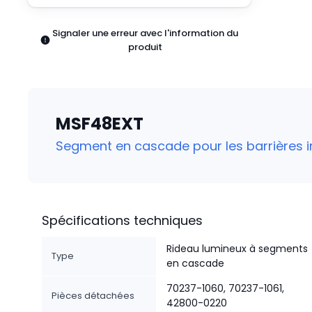
Pneumatiques
Produits d'alimentation
Signaler une erreur avec l'information du
Relais
produit
Robotique
Capteurs et vision industrielle
Interrupteurs
Blocs terminaux
MSF48EXT
Promotions
Segment en cascade pour les barrières 
Spécifications techniques
Rideau lumineux à segments
Type
en cascade
70237-1060, 70237-1061,
Pièces détachées
42800-0220