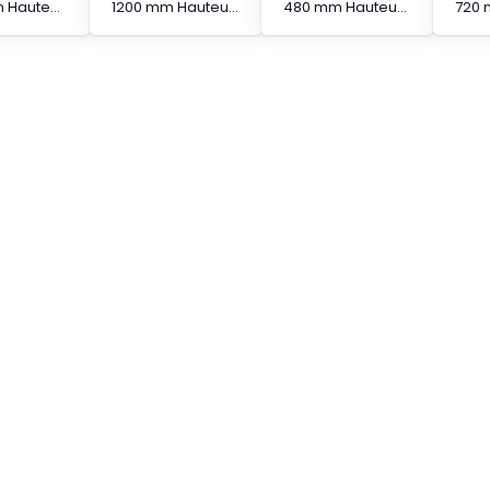
1240 mm Hauteur protégée Barrière immatérielle à segments en cascade
1200 mm Hauteur protégée Barrière immatérielle à segments en cascade
480 mm Hauteur protégée Barrière immatérielle à segments en cascade