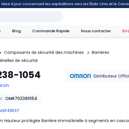
Mise à jour concernant les expéditions vers les États-Unis et le Can
s
Blog
Commande Rapide
Nous contacter
En 
Composants de sécurité des machines
Barrières
rielles de sécurité
mouvement
238-1054
Distributeur Offic
ron
OMR702381054
KU
MSF48EXT
 Hauteur protégée Barrière immatérielle à segments en casc