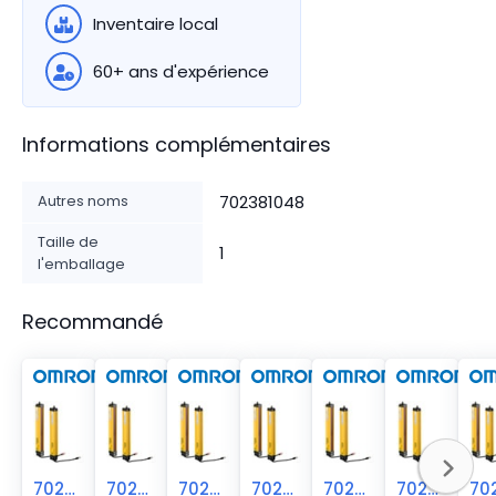
Inventaire local
60+ ans d'expérience
Informations complémentaires
Autres noms
702381048
Taille de
1
l'emballage
Recommandé
70238-1047
70238-1049
70238-1046
70238-1045
70238-1044
70238-1038