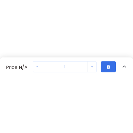
-
+
Price N/A
Vu Récemment
Transaction sécurisée
Chat avec nous
70238-1085
Pas en stock
Demandez un délai de livraison ou commandez - nous
assurerons une livraison rapide
Retour eu haut