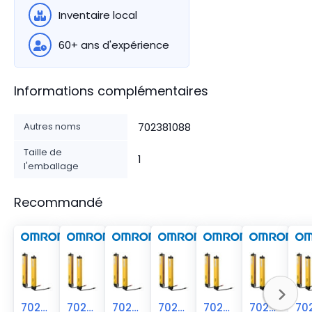
Inventaire local
60+ ans d'expérience
Informations complémentaires
Autres noms
702381088
Taille de
1
l'emballage
Recommandé
70238-1087
70238-1089
70238-1086
70238-1085
70238-1084
70238-1078