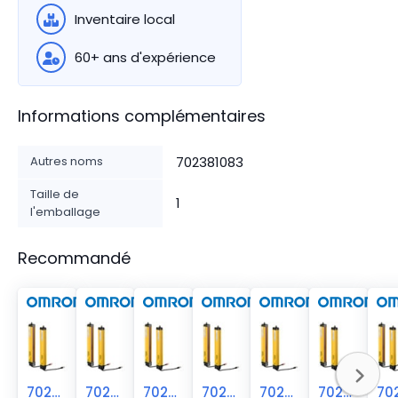
Inventaire local
60+ ans d'expérience
Informations complémentaires
Autres noms
702381083
Taille de
1
l'emballage
Recommandé
70238-1082
70238-1084
70238-1081
70238-1085
70238-1080
70238-1086