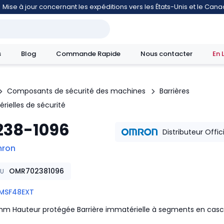
Mise à jour concernant les expéditions vers les États-Unis et le Can
s
Blog
Commande Rapide
Nous contacter
En 
Composants de sécurité des machines
Barrières
rielles de sécurité
mouvement
238-1096
Distributeur Offic
ron
OMR702381096
KU
MSF48EXT
m Hauteur protégée Barrière immatérielle à segments en cas