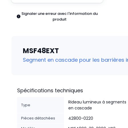
Pneumatiques
Produits d'alimentation
Signaler une erreur avec l'information du
Relais
produit
Robotique
Capteurs et vision industrielle
Interrupteurs
Blocs terminaux
MSF48EXT
Promotions
Segment en cascade pour les barrières 
Spécifications techniques
Rideau lumineux à segments
Type
en cascade
Pièces détachées
42800-0220