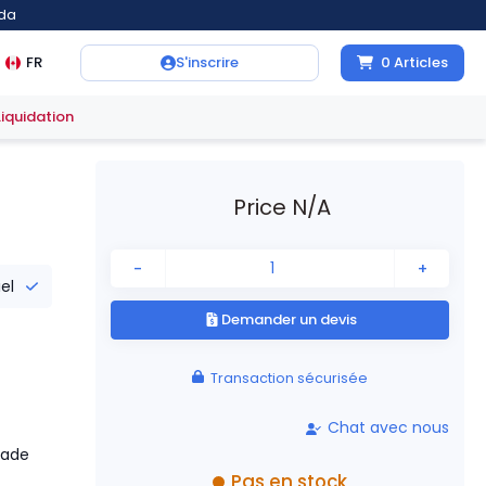
ada
FR
S'inscrire
0
Articles
Liquidation
Price N/A
-
+
iel
Demander un devis
Transaction sécurisée
Chat avec nous
cade
Pas en stock