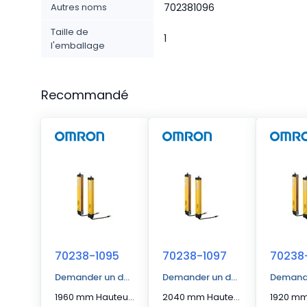
Autres noms
702381096
Taille de
1
l'emballage
Recommandé
70238-1095
70238-1097
70238
Demander un devis
Demander un devis
Demande
1960 mm Hauteur protégée Barrière immatérielle à segments en cascade
2040 mm Hauteur protégée Barrière immatérielle à segments en cascade