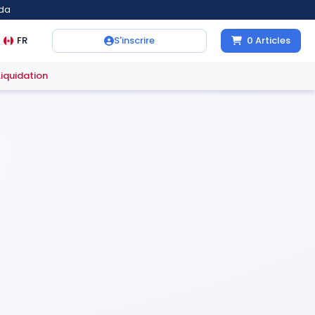
ada
FR
S'inscrire
0
Articles
Liquidation