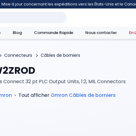
Mise à jour concernant les expéditions vers les États-Unis et le Can
s
Blog
Commande Rapide
Nous contacter
En 
Connecteurs
Câbles de borniers
2ZROD
mouvement
 Connect 32 pt PLC Output Units, 1:2, MIL Connectors
mron
•
Tout afficher
Omron
Câbles de borniers