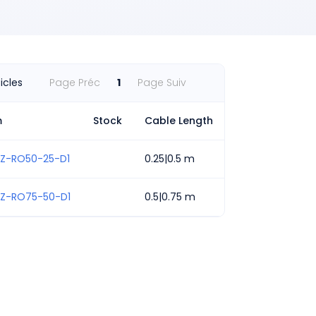
ticles
Page Préc
1
Page Suiv
m
Stock
Cable Length
Z-RO50-25-D1
0.25|0.5 m
Z-RO75-50-D1
0.5|0.75 m