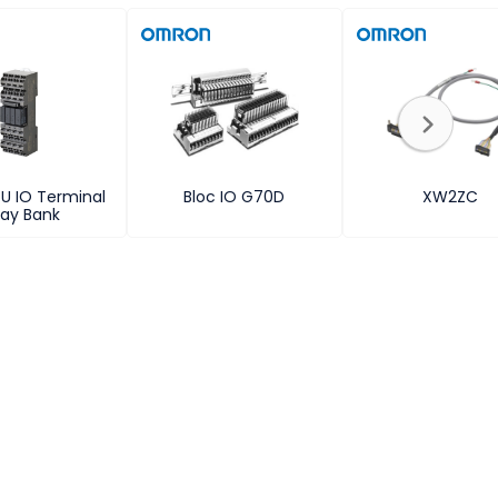
U IO Terminal
Bloc IO G70D
XW2ZC
lay Bank