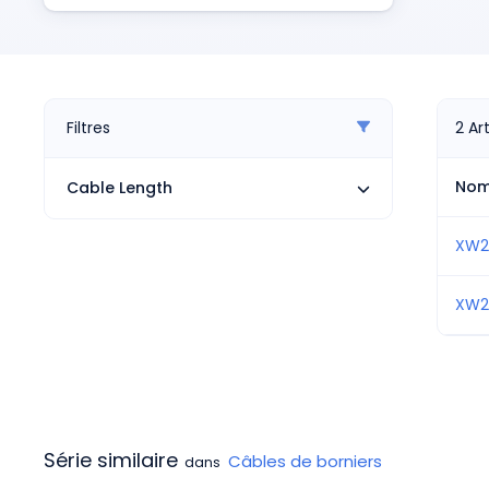
Pneumatiques
Produits d'alimentation
Relais
Robotique
Capteurs et vision industrielle
Filtres
2
Ar
Interrupteurs
Blocs terminaux
No
Cable Length
Promotions
XW2
XW2
Série similaire
Câbles de borniers
dans