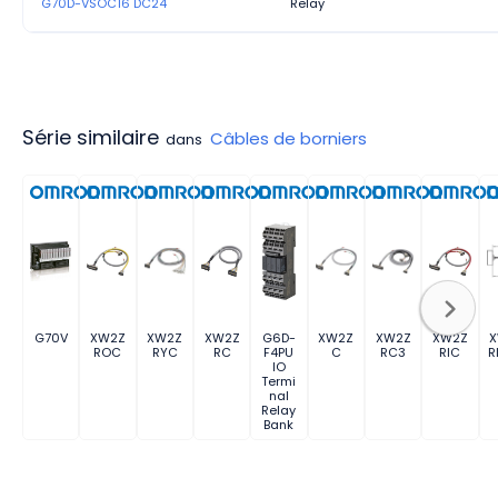
G70D-VSOC16 DC24
Relay
Série similaire
Câbles de borniers
dans
G70V
XW2Z
XW2Z
XW2Z
G6D-
XW2Z
XW2Z
XW2Z
ROC
RYC
RC
F4PU
C
RC3
RIC
R
IO
Termi
nal
Relay
Bank