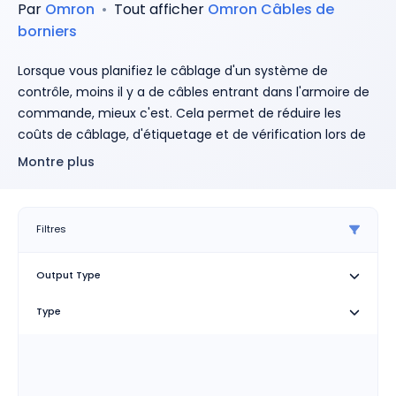
Par
Omron
•
Tout afficher
Omron
Câbles de
borniers
Lorsque vous planifiez le câblage d'un système de
contrôle, moins il y a de câbles entrant dans l'armoire de
commande, mieux c'est. Cela permet de réduire les
coûts de câblage, d'étiquetage et de vérification lors de
l'installation et de simplifier le dépannage afin de réduire
Montre plus
les temps d'arrêt. Les modules d'E/S haute densité
d'Omron et les autres produits d'E/S basés sur des prises
utilisent des câbles préterminés pour éliminer les erreurs
Filtres
de câblage entre les borniers et les modules PLC.
Les bornes à relais G7TC/G70A/G70D modulent la
Output Type
capacité de charge grâce à des relais remplaçables
enfichables et organisent le câblage à l'aide de
Type
câbles préterminés G79.