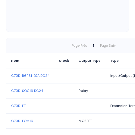
Page Préc
1
Page Suiv
Nom
Stock
Output Type
Type
G70D-R6R31-B7A DC24
Input/Output (
G70D-SOC16 DC24
Relay
G70D-ET
Expansion Ter
G70D-FOM16
MOSFET