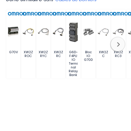
G70V
XW2Z
XW2Z
XW2Z
G6D-
Bloc
XW2Z
XW2Z
ROC
RYC
RC
F4PU
IO
C
RC3
IO
G70D
Termi
nal
Relay
Bank