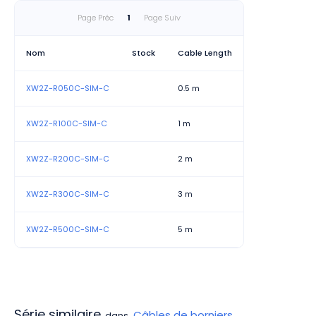
Page Préc
1
Page Suiv
Nom
Stock
Cable Length
XW2Z-R050C-SIM-C
0.5 m
XW2Z-R100C-SIM-C
1 m
XW2Z-R200C-SIM-C
2 m
XW2Z-R300C-SIM-C
3 m
XW2Z-R500C-SIM-C
5 m
Série similaire
Câbles de borniers
dans