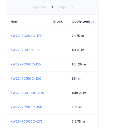
Page Préc
1
Page Suiv
Nom
Stock
Cable Length
XW2Z-RO200C-175
2|1.75 m
XW2Z-RO100C-75
1|0.75 m
XW2Z-RO150C-125
1.5|1.25 m
XW2Z-RO150C-100
1.5|1 m
XW2Z-RO1000C-975
10|9.75 m
XW2Z-RO200C-150
2|1.5 m
XW2Z-RO300C-275
3|2.75 m