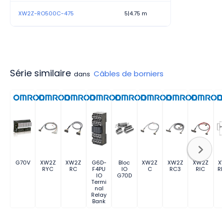
XW2Z-RO500C-475
5|4.75 m
Série similaire
Câbles de borniers
dans
G70V
XW2Z
XW2Z
G6D-
Bloc
XW2Z
XW2Z
XW2Z
RYC
RC
F4PU
IO
C
RC3
RIC
R
IO
G70D
Termi
nal
Relay
Bank