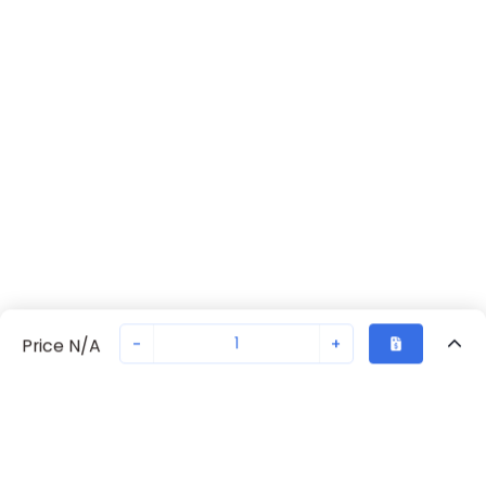
-
+
Price N/A
Vu Récemment
Transaction sécurisée
Chat avec nous