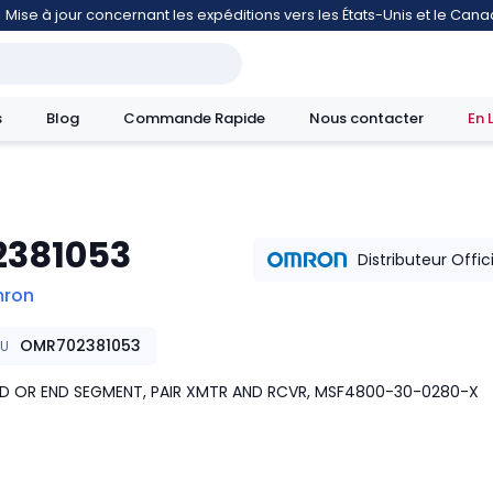
Mise à jour concernant les expéditions vers les États-Unis et le Can
s
Blog
Commande Rapide
Nous contacter
En 
2381053
mouvement
Distributeur Offic
ron
OMR702381053
KU
D OR END SEGMENT, PAIR XMTR AND RCVR, MSF4800-30-0280-X