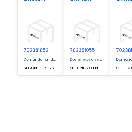
702381052
702381055
70238
Demander un devis
Demander un devis
Demande
SECOND OR END SEGMENT, PAIR XMTR AND RCVR, MSF4800-20-1280-X
SECOND OR END SEGMENT, PAIR XMTR AND RCVR, MSF4800-30-0360-X