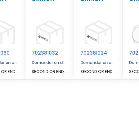
1060
702381032
702381024
702
r un devis
Demander un devis
Demander un devis
Dema
SECOND OR END SEGMENT, PAIR XMTR AND RCVR, MSF4800-30-0560-X
SECOND OR END SEGMENT, PAIR XMTR AND RCVR, MSF4800-20-0480-X
SECOND OR END SEGMENT, PAIR XMTR AND RCVR, MSF4800-14-1200-X