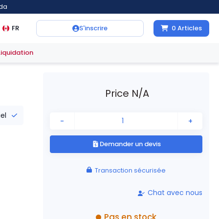
ada
FR
S'inscrire
0
Articles
Liquidation
Price N/A
iel
-
+
Demander un devis
Transaction sécurisée
Chat avec nous
Pas en stock