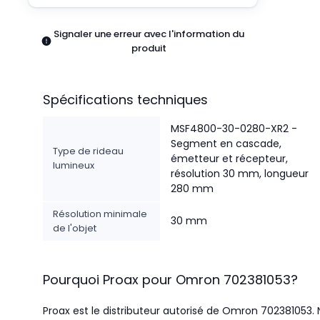
Pneumatiques
Produits d'alimentation
Signaler une erreur avec l'information du
Relais
produit
Robotique
Capteurs et vision industrielle
Interrupteurs
Spécifications techniques
Blocs terminaux
Promotions
MSF4800-30-0280-XR2 -
Segment en cascade,
Type de rideau
émetteur et récepteur,
lumineux
résolution 30 mm, longueur
280 mm
Résolution minimale
30 mm
de l'objet
Pourquoi Proax pour
Omron
702381053
?
Proax est le distributeur autorisé de Omron 702381053