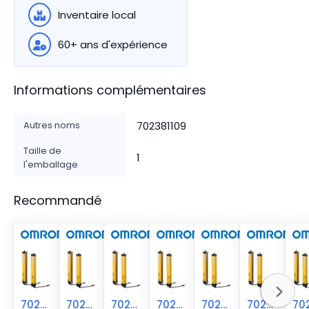
Inventaire local
60+ ans d'expérience
Informations complémentaires
Autres noms
702381109
Taille de
1
l'emballage
Recommandé
70238-1108
70238-1107
70238-1106
70238-1105
70238-1104
70238-1103