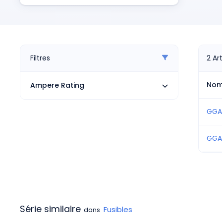
Pneumatiques
5
Produits d'alimentation
Applic
Relais
Robotique
E
Capteurs et vision industrielle
Filtres
2
Ar
Interrupteurs
Blocs terminaux
No
Ampere Rating
Promotions
GGA
GGA
Série similaire
Fusibles
dans