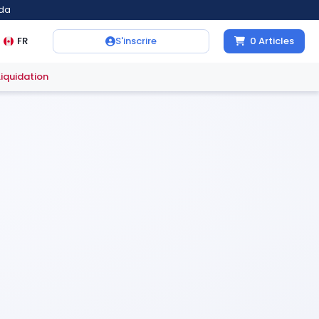
ada
FR
S'inscrire
0
Articles
Liquidation