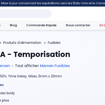
Mise à jour concernant les expéditions vers les États-Unis et le Can
s
Blog
Commande Rapide
Nous contacter
En 
Produits d'alimentation
Fusibles
A - Temporisation
mouvement
ersen
•
Tout afficher
Mersen
Fusibles
250V, Time Delay, Glass, 5mm x 20mm
es
lass body
 plus
ime-delay