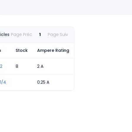
 mm x 20 mm
ations
lectronic circuits
ticles
Page Préc
1
Page Suiv
m
Stock
Ampere Rating
2
8
2 A
1/4
0.25 A