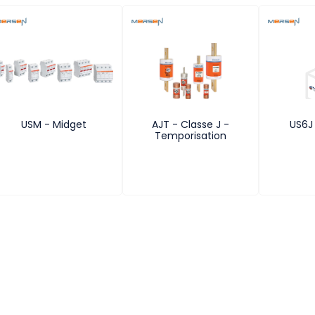
USM - Midget
AJT - Classe J -
US6J 
Temporisation