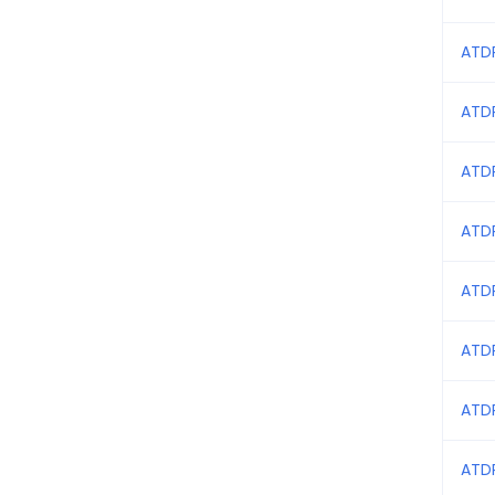
Applic
ATD
P
C
ATD
E
ATD
P
ATD
ATD
ATD
ATD
ATD