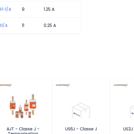
1-1/4
9
1.25 A
R1/4
11
0.25 A
AJT - Classe J -
US6J - Classe J
US3J 
Temporisation