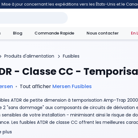
Mise à jour concernant les expéditions vers les États-Unis et le Can
s
Blog
Commande Rapide
Nous contacter
En 
Produits d'alimentation
Fusibles
DR - Classe CC - Temporisa
mouvement
ersen
•
Tout afficher
Mersen
Fusibles
sibles ATDR de petite dimension à temporisation Amp-Trap 2000 
e 2 "sans dommage" aux composants de circuits de dérivation e
s sensibles de votre installation - minimisant ainsi le risque de
lance. Les fusibles ATDR de classe CC offrent les meilleures cara
r catégorie avec une excellente capacité de cyclage pour les p
 plus