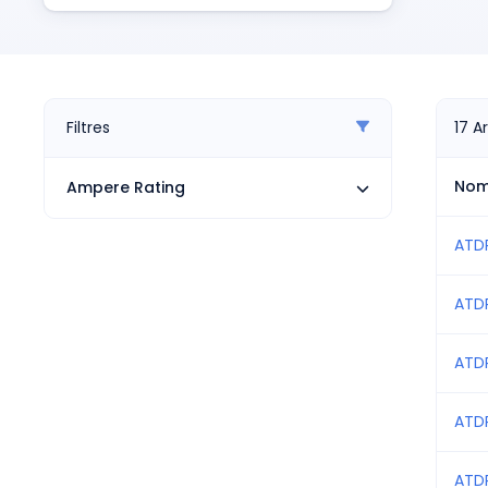
Pneumatiques
Caract
Produits d'alimentation
T
Relais
i
Robotique
H
Capteurs et vision industrielle
Filtres
17
Ar
Interrupteurs
C
Blocs terminaux
o
No
Ampere Rating
Promotions
L
a
ATD
L
s
ATD
D
d
ATD
L
in
ATD
R
o
ATDR