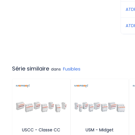
ATDR
ATD
Série similaire
Fusibles
dans
USCC - Classe CC
USM - Midget