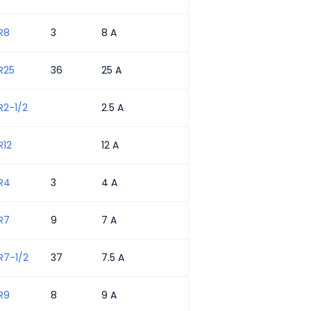
ations
R8
3
8 A
etits moteurs
ontacteurs
R25
36
25 A
clairage, chauffage et charges générales
R2-1/2
2.5 A
rotection des circuits de dérivation
R12
12 A
R4
3
4 A
R7
9
7 A
R7-1/2
37
7.5 A
R9
8
9 A