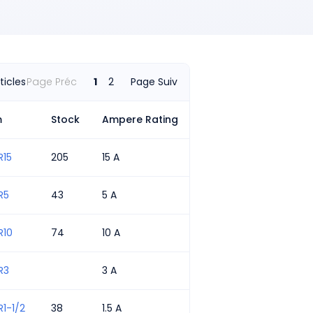
éristiques
emporisation pour les courants d'appel au démarrage du moteu
ntempestive
aut niveau de limitation de courant pour un faible courant de fu
ticles
Page Préc
1
2
Page Suiv
apacité de cyclage améliorée pour les démarrages/arrêts fréq
uverture intempestive du fusible
m
Stock
Ampere Rating
a conception de type rejet permet d'éviter les erreurs de remplac
vec les blocs-fusibles recommandés).
R15
205
15 A
'étiquette orange à haute visibilité garantit une reconnaissance
implifie le remplacement.
R5
43
5 A
ate et numéro de catalogue estampés en métal pour une traçabil
urable.
R10
74
10 A
e corps en fibre de verre assure la stabilité dimensionnelle dan
dustriels difficiles.
R3
3 A
emplissage en silice de haute qualité assurant une extinction rap
ptimale du courant.
1-1/2
38
1.5 A