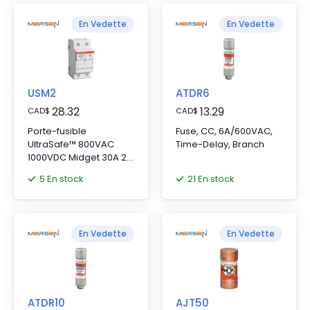
En Vedette
En Vedette
USM2
ATDR6
28.32
13.29
CAD
$
CAD
$
Porte-fusible
Fuse, CC, 6A/600VAC,
UltraSafe™ 800VAC
Time-Delay, Branch
1000VDC Midget 30A 2-
Pole Plaque de
5 En stock
21 En stock
pression IP65
En Vedette
En Vedette
ATDR10
AJT50