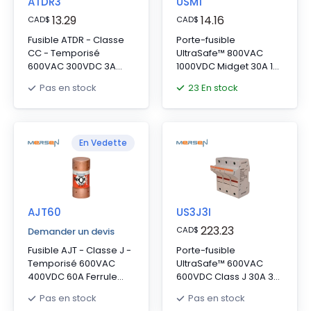
ATDR3
USM1
13.29
14.16
CAD
$
CAD
$
Fusible ATDR - Classe
Porte-fusible
CC - Temporisé
UltraSafe™ 800VAC
600VAC 300VDC 3A
1000VDC Midget 30A 1-
Ferrule Amp-Trap
Pôle Plaque de
23 En stock
Pas en stock
2000®
pression IP65
En Vedette
AJT60
US3J3I
223.23
CAD
$
Demander un devis
Fusible AJT - Classe J -
Porte-fusible
Temporisé 600VAC
UltraSafe™ 600VAC
400VDC 60A Ferrule
600VDC Class J 30A 3-
SmartSpot® Amp-Trap
Pole LED Pressure Plate
Pas en stock
Pas en stock
2000®
IP65