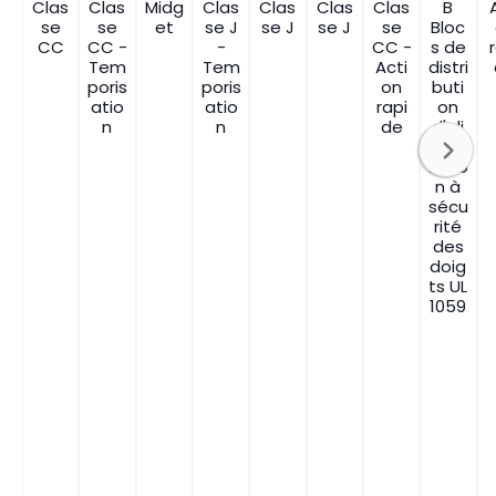
Clas
Clas
Midg
Clas
Clas
Clas
Clas
B
se
se
et
se J
se J
se J
se
Bloc
CC
CC -
-
CC -
s de
Tem
Tem
Acti
distri
poris
poris
on
buti
atio
atio
rapi
on
n
n
de
d'ali
men
tatio
n à
sécu
rité
des
doig
ts UL
1059