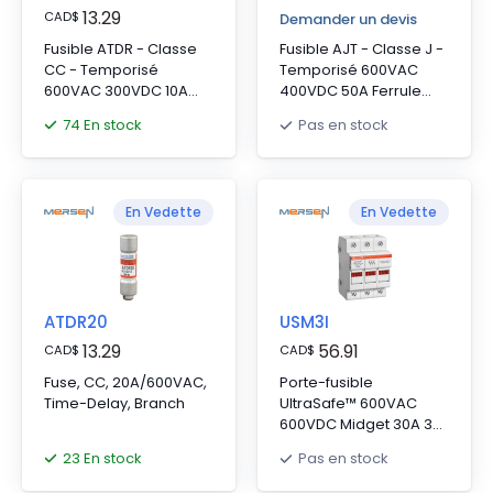
13.29
CAD
$
Demander un devis
Fusible ATDR - Classe
Fusible AJT - Classe J -
CC - Temporisé
Temporisé 600VAC
600VAC 300VDC 10A
400VDC 50A Ferrule
Ferrule Amp-Trap
SmartSpot® Amp-Trap
74 En stock
Pas en stock
2000®
2000®
En Vedette
En Vedette
ATDR20
USM3I
13.29
56.91
CAD
$
CAD
$
Fuse, CC, 20A/600VAC,
Porte-fusible
Time-Delay, Branch
UltraSafe™ 600VAC
600VDC Midget 30A 3-
Pole LED Pressure Plate
23 En stock
Pas en stock
IP65