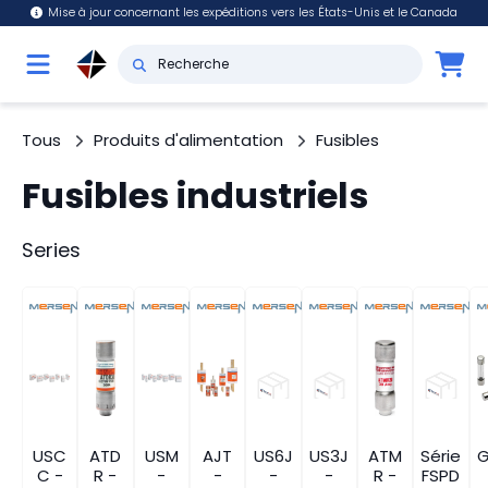
Mise à jour concernant les expéditions vers les États-Unis et le Canada
Tous
Produits d'alimentation
Fusibles
Fusibles industriels
Series
USC
ATD
USM
AJT
US6J
US3J
ATM
Série
C -
R -
-
-
-
-
R -
FSPD