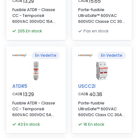
13.29
15.65
CAD
$
CAD
$
Fusible ATDR - Classe
Porte-fusible
CC - Temporisé
UltraSafe™ 600VAC
600VAC 300VDC 15A
600VDC Classe CC 30A
Ferrule Amp-Trap
1-Pôle Plaque de
205 En stock
Pas en stock
2000®
pression IP65
En Vedette
En Vedette
ATDR5
USCC2I
13.29
40.38
CAD
$
CAD
$
Fusible ATDR - Classe
Porte-fusible
CC - Temporisé
UltraSafe™ 600VAC
600VAC 300VDC 5A
600VDC Class CC 30A
Ferrule Amp-Trap
2-Pole LED Pressure
43 En stock
16 En stock
2000®
Plate IP65