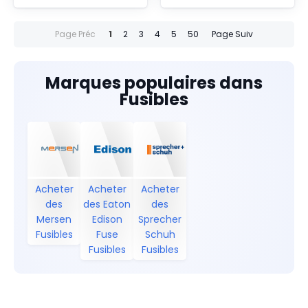
Page Préc
1
2
3
4
5
50
Page Suiv
Marques populaires dans
Fusibles
Acheter
Acheter
Acheter
des
des Eaton
des
Mersen
Edison
Sprecher
Fusibles
Fuse
Schuh
Fusibles
Fusibles