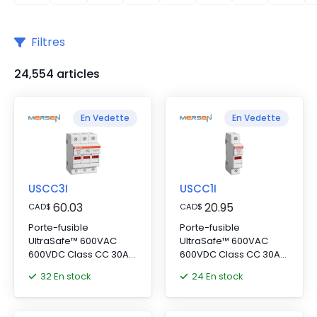
Filtres
24,554 articles
En Vedette
En Vedette
USCC3I
USCC1I
60.03
20.95
CAD
$
CAD
$
Porte-fusible
Porte-fusible
UltraSafe™ 600VAC
UltraSafe™ 600VAC
600VDC Class CC 30A
600VDC Class CC 30A
3-Pole LED Pressure
1-Pole LED Pressure
32 En stock
24 En stock
Plate IP65
Plate IP65