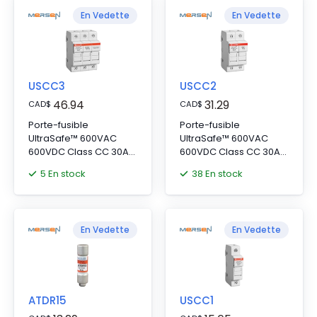
En Vedette
En Vedette
USCC3
USCC2
46.94
31.29
CAD
$
CAD
$
Porte-fusible
Porte-fusible
UltraSafe™ 600VAC
UltraSafe™ 600VAC
600VDC Class CC 30A
600VDC Class CC 30A
3-Pole Pressure Plate
2-Pole Pressure Plate
5 En stock
38 En stock
IP65
IP65
En Vedette
En Vedette
ATDR15
USCC1