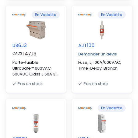
En Vedette
En Vedette
US6J3
AJT100
147.13
CAD
$
Demander un devis
Porte-fusible
Fuse, J, 100A/600VAC,
UltraSafe™ 600VAC
Time-Delay, Branch
600VDC Class J 60A 3-
Pole Pressure Plate
Pas en stock
Pas en stock
IP65
En Vedette