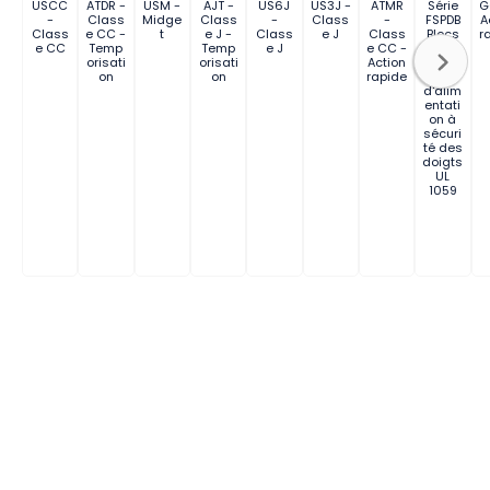
USCC
ATDR -
USM -
AJT -
US6J
US3J -
ATMR
Série
G
-
Class
Midge
Class
-
Class
-
FSPDB
A
Class
e CC -
t
e J -
Class
e J
Class
Blocs
r
e CC
Temp
Temp
e J
e CC -
de
orisati
orisati
Action
distrib
on
on
rapide
ution
d'alim
entati
on à
sécuri
té des
doigts
UL
1059