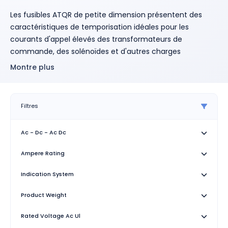
Les fusibles ATQR de petite dimension présentent des
caractéristiques de temporisation idéales pour les
courants d'appel élevés des transformateurs de
commande, des solénoïdes et d'autres charges
inductives similaires. Les fusibles Amp-Trap 2000 ATQR de
Montre plus
Mersen offrent une protection supérieure pour les circuits
de dérivation des systèmes de distribution électrique.
Caractéristiques
Filtres
Temporisation pour les charges d'appel des
Ac - Dc - Ac Dc
transformateurs de commande sans ouverture
intempestive
Ampere Rating
Haut niveau de limitation de courant pour un faible
courant de fuite de crête
Indication System
La conception de type rejet permet d'éviter les
Product Weight
erreurs de remplacement (lorsqu'il est utilisé avec
les blocs-fusibles recommandés).
Rated Voltage Ac Ul