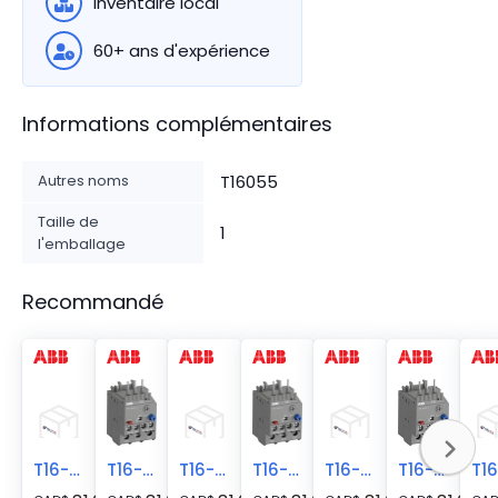
Inventaire local
60+ ans d'expérience
Informations complémentaires
Autres noms
T16055
Taille de
1
l'emballage
Recommandé
T16-0.55
T16-0.41
T16-0.41
T16-0.74
T16-0.74
T16-0.31