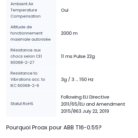
Ambient Air
Oui
Temperature
Compensation
Altitude de
2000 m
fonctionnement
maximale autorisée
Résistance aux
11 ms Pulse 22g
chocs selon CEI
60068-2-27
Resistance to
3g / 3 ... 150 Hz
Vibrations acc. to
IEC 60068-2-6
Following EU Directive
Statut RoHS
2011/65/EU and Amendment
2015/863 July 22, 2019
Pourquoi Proax pour
ABB
T16-0.55
?