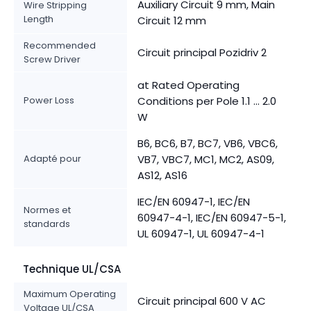
Auxiliary Circuit 9 mm, Main
Wire Stripping
Length
Circuit 12 mm
Recommended
Circuit principal Pozidriv 2
Screw Driver
at Rated Operating
Power Loss
Conditions per Pole 1.1 ... 2.0
W
B6, BC6, B7, BC7, VB6, VBC6,
Adapté pour
VB7, VBC7, MC1, MC2, AS09,
AS12, AS16
IEC/EN 60947-1, IEC/EN
Normes et
60947-4-1, IEC/EN 60947-5-1,
standards
UL 60947-1, UL 60947-4-1
Technique UL/CSA
Maximum Operating
Circuit principal 600 V AC
Voltage UL/CSA