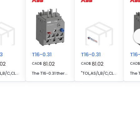
13
T16-0.31
T16-0.31
T16-
.02
81.02
81.02
CAD
$
CAD
$
CAD
$
"TOL,AS/L,B/C,CLASS-10,0.10-0.13A"
The T16-0.31 thermal overload relay is an economic electromechanical protection device for the main circuit. It offers reliable and fast protection for motors in the event of overload or phase failure. The device has trip class 10. Further features are the temperature compensation, trip contact (NC), signal contact (NO), automatic- or manual reset selectable, trip-free mechanism, STOP function and a trip indication. The overload relays are connected directly to the mini contactors or block contactors. Single mounting kits are available as accessory.
"TOL,AS/L,B/C,CLASS-10,0.23-0.31A"