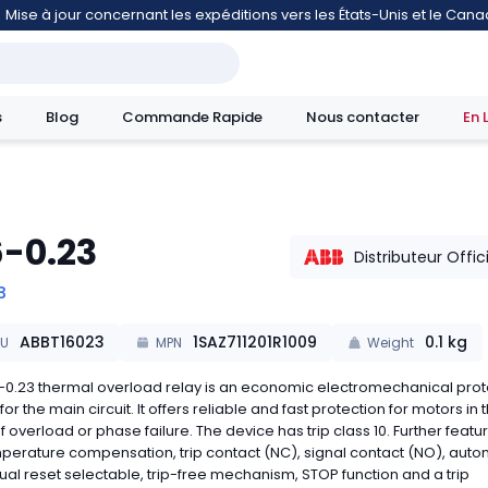
Mise à jour concernant les expéditions vers les États-Unis et le Can
s
Blog
Commande Rapide
Nous contacter
En 
6-0.23
mouvement
Distributeur Offic
B
ABBT16023
1SAZ711201R1009
0.1
kg
KU
MPN
Weight
-0.23 thermal overload relay is an economic electromechanical prot
for the main circuit. It offers reliable and fast protection for motors in 
f overload or phase failure. The device has trip class 10. Further featu
perature compensation, trip contact (NC), signal contact (NO), auto
al reset selectable, trip-free mechanism, STOP function and a trip