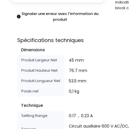
indicat
Pneumatiques
block c
Produits d'alimentation
Signaler une erreur avec l'information du
Relais
produit
Robotique
Capteurs et vision industrielle
Interrupteurs
Spécifications techniques
Blocs terminaux
Dimensions
Promotions
Produit Largeur Net
45 mm
Produit Hauteur Net
76.7 mm
Produit Longueur Net
53,5 mm
Poids net
0,1 kg
Technique
Setting Range
0.17 ... 0.23 A
Circuit auxiliaire 600 V AC/DC,