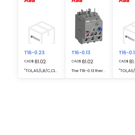
T16-0.23
T16-0.13
T16-0.
81.02
81.02
81
CAD
$
CAD
$
CAD
$
"TOL,AS/L,B/C,CLASS-10,0.17-0.23A"
The T16-0.13 thermal overload relay is an economic electromechanical protection device for the main circuit. It offers reliable and fast protection for motors in the event of overload or phase failure. The device has trip class 10. Further features are the temperature compensation, trip contact (NC), signal contact (NO), automatic- or manual reset selectable, trip-free mechanism, STOP function and a trip indication. The overload relays are connected directly to the mini contactors or block contactors. Single mounting kits are available as accessory.