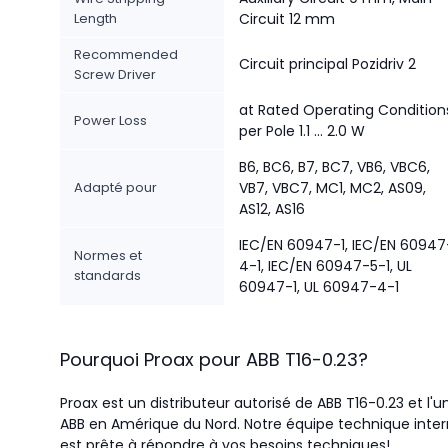
Length
Circuit 12 mm
Recommended
Circuit principal Pozidriv 2
Screw Driver
at Rated Operating Condition
Power Loss
per Pole 1.1 ... 2.0 W
B6, BC6, B7, BC7, VB6, VBC6,
Adapté pour
VB7, VBC7, MC1, MC2, AS09,
AS12, AS16
IEC/EN 60947-1, IEC/EN 60947
Normes et
4-1, IEC/EN 60947-5-1, UL
standards
60947-1, UL 60947-4-1
Pourquoi Proax pour
ABB
T16-0.23
?
Proax est un distributeur autorisé de ABB T16-0.23 et l'u
ABB en Amérique du Nord.
Notre équipe technique intern
est prête à répondre à vos besoins techniques!