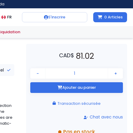
ada
FR
S'inscrire
0
Articles
Liquidation
81.02
CAD
$
iel
-
+
Ajouter au panier
Transaction sécurisée
ection
the
Chat avec nous
res are
matic-
Pas en stock