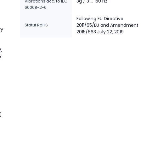
3g / 3 ... 150 Hz
Vibrations acc. to IEC
60068-2-6
Following EU Directive
Statut RoHS
2011/65/EU and Amendment
ry
2015/863 July 22, 2019
A,
5
)