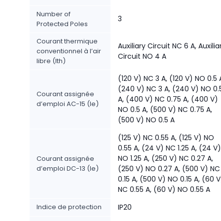
Number of
3
Protected Poles
Courant thermique
Auxiliary Circuit NC 6 A, Auxilia
conventionnel à l’air
Circuit NO 4 A
libre (Ith)
(120 V) NC 3 A, (120 V) NO 0.5 
(240 V) NC 3 A, (240 V) NO 0.
Courant assignée
A, (400 V) NC 0.75 A, (400 V)
d’emploi AC-15 (Ie)
NO 0.5 A, (500 V) NC 0.75 A,
(500 V) NO 0.5 A
(125 V) NC 0.55 A, (125 V) NO
0.55 A, (24 V) NC 1.25 A, (24 V)
NO 1.25 A, (250 V) NC 0.27 A,
Courant assignée
d’emploi DC-13 (Ie)
(250 V) NO 0.27 A, (500 V) NC
0.15 A, (500 V) NO 0.15 A, (60 V
NC 0.55 A, (60 V) NO 0.55 A
Indice de protection
IP20