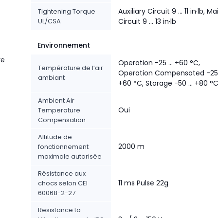
Auxiliary Circuit 9 ... 11 in·lb, Ma
Tightening Torque
UL/CSA
Circuit 9 ... 13 in·lb
Environnement
re
Operation -25 ... +60 °C,
Température de l’air
Operation Compensated -25 .
ambiant
+60 °C, Storage -50 ... +80 °
Ambient Air
Oui
Temperature
Compensation
Altitude de
2000 m
fonctionnement
maximale autorisée
Résistance aux
11 ms Pulse 22g
chocs selon CEI
60068-2-27
Resistance to