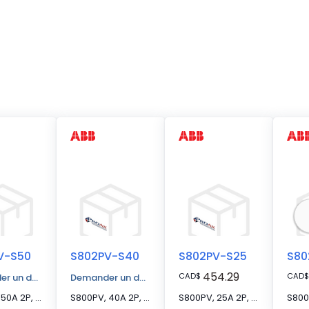
V-S50
S802PV-S40
S802PV-S25
S80
454.29
CAD
$
CAD
$
r un devis
Demander un devis
S800PV, 50A 2P, S CURVE IEC
S800PV, 40A 2P, S CURVE IEC
S800PV, 25A 2P, S CURVE IEC