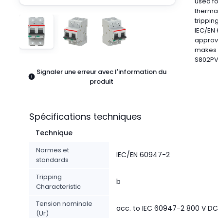
used fo
Pneumatiques
therma
Produits d'alimentation
trippin
Relais
IEC/EN 
Robotique
approva
makes t
Capteurs et vision industrielle
S802PV-
Interrupteurs
Signaler une erreur avec l'information du
Blocs terminaux
produit
Promotions
Spécifications techniques
Technique
Normes et
IEC/EN 60947-2
standards
Tripping
b
Characteristic
Tension nominale
acc. to IEC 60947-2 800 V DC
(Ur)