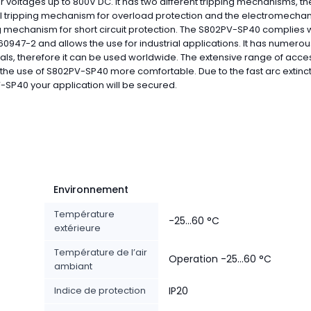
r voltages up to 800V DC. It has two different tripping mechanisms, th
l tripping mechanism for overload protection and the electromechan
g mechanism for short circuit protection. The S802PV-SP40 complies 
60947-2 and allows the use for industrial applications. It has numerou
ls, therefore it can be used worldwide. The extensive range of acce
he use of S802PV-SP40 more comfortable. Due to the fast arc extinct
SP40 your application will be secured.
Environnement
Température
-25...60 °C
extérieure
Température de l’air
Operation -25...60 °C
ambiant
Indice de protection
IP20