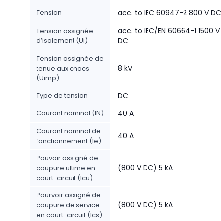
Tension
acc. to IEC 60947-2 800 V DC
acc. to IEC/EN 60664-1 1500 V
Tension assignée
d’isolement (Ui)
DC
Tension assignée de
8 kV
tenue aux chocs
(Uimp)
Type de tension
DC
Courant nominal (IN)
40 A
Courant nominal de
40 A
fonctionnement (Ie)
Pouvoir assigné de
(800 V DC) 5 kA
coupure ultime en
court-circuit (Icu)
Pourvoir assigné de
(800 V DC) 5 kA
coupure de service
en court-circuit (Ics)