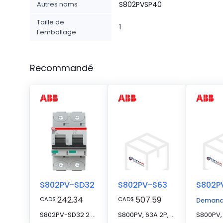
Autres noms
S802PVSP40
Taille de
1
l'emballage
Recommandé
S802PV-SD32
S802PV-S63
S802P
242.34
507.59
CAD
$
CAD
$
Demande
S802PV-SD32 2 Pole DC main switch 32A 1.5kA 800VDC DC main switch
S800PV, 63A 2P, S CURVE IEC