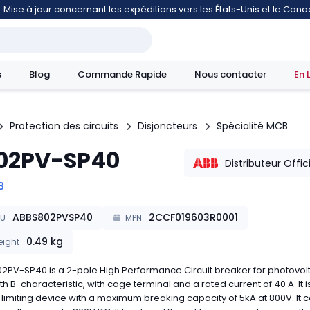
Mise à jour concernant les expéditions vers les États-Unis et le Can
s
Blog
Commande Rapide
Nous contacter
En 
Protection des circuits
Disjoncteurs
Spécialité MCB
02PV-SP40
mouvement
Distributeur Offic
B
ABBS802PVSP40
2CCF019603R0001
KU
MPN
0.49
kg
ight
2PV-SP40 is a 2-pole High Performance Circuit breaker for photovol
th B-characteristic, with cage terminal and a rated current of 40 A. It i
 limiting device with a maximum breaking capacity of 5kA at 800V. It 