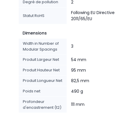
Degré de pollution
2
Following EU Directive
Statut RoHS
2011/65/EU
Dimensions
Width in Number of
3
Modular Spacings
Produit Largeur Net
54 mm
Produit Hauteur Net
95 mm
Produit Longueur Net
82,5 mm
Poids net
490 g
Profondeur
111 mm
d'encastrement (t2)