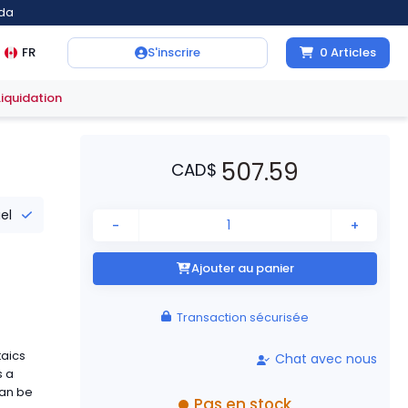
ada
FR
S'inscrire
0
Articles
Liquidation
507.59
CAD
$
iel
-
+
Ajouter au panier
Transaction sécurisée
taics
Chat avec nous
s a
can be
Pas en stock