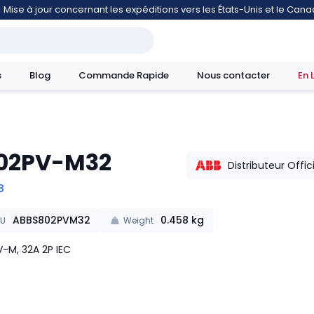
Mise à jour concernant les expéditions vers les États-Unis et le Can
s
Blog
Commande Rapide
Nous contacter
En 
02PV-M32
mouvement
Distributeur Offic
B
ABBS802PVM32
0.458
kg
KU
Weight
-M, 32A 2P IEC