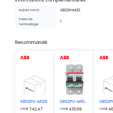
Autres noms
S802PVM32
Taille de
1
l'emballage
Recommandé
S802PV-M125
S802PV-M100-H
S802P
742.47
435.69
46
CAD
$
CAD
$
CAD
$