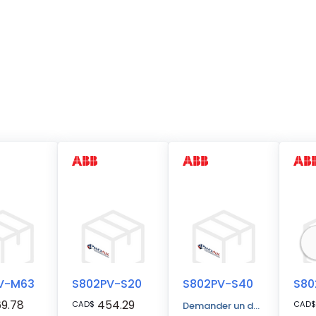
V-M63
S802PV-S20
S802PV-S40
S80
9.78
454.29
CAD
$
CAD
$
Demander un devis