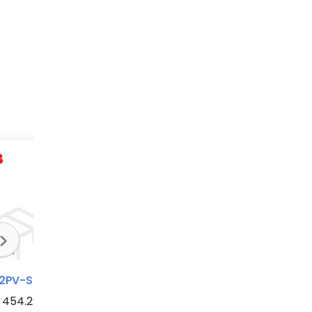
2PV-S25
S802PV-S13
S802PV-S10
454.29