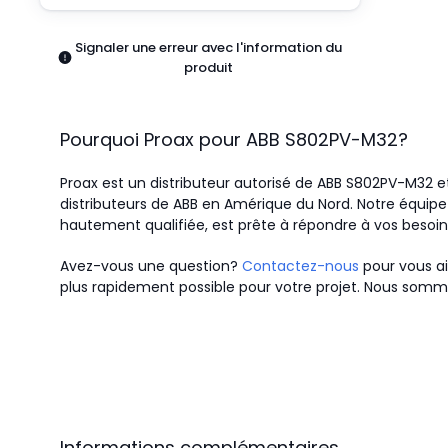
Pneumatiques
Produits d'alimentation
Signaler une erreur avec l'information du
Relais
produit
Robotique
Capteurs et vision industrielle
Interrupteurs
Pourquoi Proax pour
ABB
S802PV-M32
?
Blocs terminaux
Promotions
Proax est un distributeur autorisé de ABB S802PV-M32 et
distributeurs de ABB en Amérique du Nord.
Notre équipe 
hautement qualifiée, est prête à répondre à vos besoi
Avez-vous une question?
Contactez-nous
pour vous ai
plus rapidement possible pour votre projet. Nous somme
Informations complémentaires