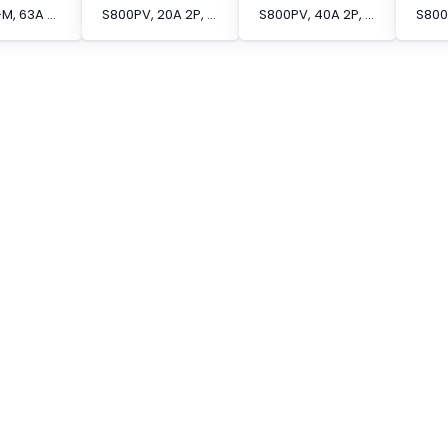
S800PV-M, 63A 2P IEC
S800PV, 20A 2P, S CURVE IEC
S800PV, 40A 2P, S CURVE IEC