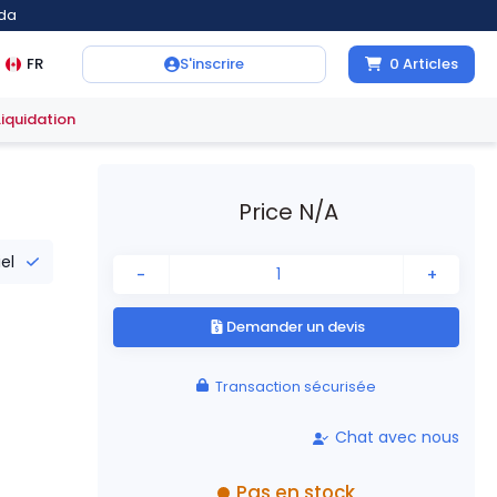
ada
FR
S'inscrire
0
Articles
Liquidation
Price N/A
iel
-
+
Demander un devis
Transaction sécurisée
Chat avec nous
Pas en stock