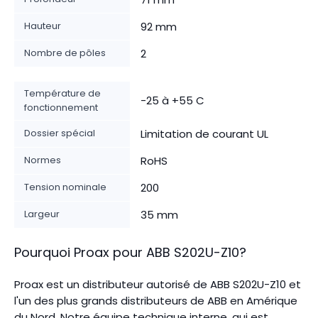
Hauteur
92 mm
Nombre de pôles
2
Température de
-25 à +55 C
fonctionnement
Dossier spécial
Limitation de courant UL
Normes
RoHS
Tension nominale
200
Largeur
35 mm
Pourquoi Proax pour
ABB
S202U-Z10
?
Proax est un distributeur autorisé de ABB S202U-Z10 et
l'un des plus grands distributeurs de ABB en Amérique
du Nord.
Notre équipe technique interne, qui est