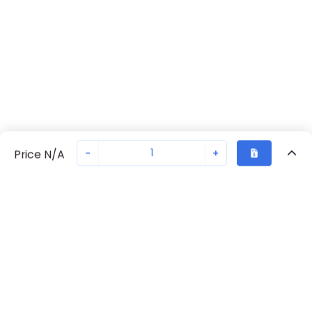
-
+
Price N/A
Vu Récemment
Transaction sécurisée
Chat avec nous
S202U-K10
Pas en stock
Demandez un délai de livraison ou commandez - nous
assurerons une livraison rapide
Retour eu haut