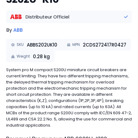
Distributeur Officiel
By
ABB
ABBS202UK10
2CDS272417R0427
SKU
MPN
0.28
kg
Weight
System pro M compact S200U miniature circuit breakers are
current limiting. They have two different tripping mechanisms,
the delayed thermal tripping mechanism for overload
protection and the electromechanic tripping mechanism for
short circuit protection. They are available in different
characteristics (K,Z), configurations (1P,2P,3P,4P), breaking
capacities (up to 10 kA) and rated currents (up to 63A). All
MCBs of the product range S200U comply with IEC/EN 609 47-2,
UL489 and CSA 22.2 No. 5, allowing the use for commercial and
industrial applications.