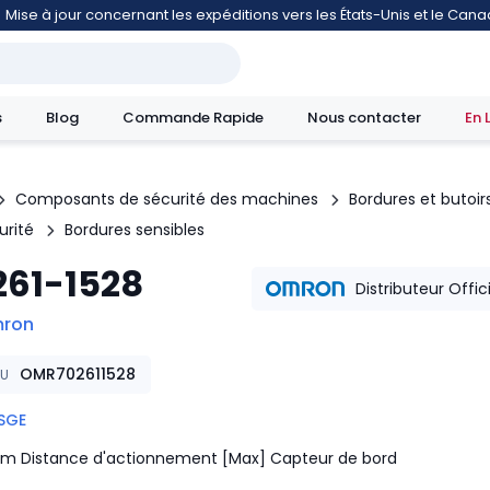
Mise à jour concernant les expéditions vers les États-Unis et le Can
s
Blog
Commande Rapide
Nous contacter
En 
Composants de sécurité des machines
Bordures et butoir
urité
Bordures sensibles
mouvement
261-1528
Distributeur Offic
ron
OMR702611528
KU
SGE
m Distance d'actionnement [Max] Capteur de bord