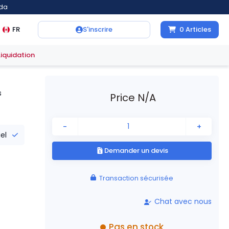
ada
FR
S'inscrire
0
Articles
Liquidation
s
Price N/A
-
+
iel
Demander un devis
Transaction sécurisée
Chat avec nous
Pas en stock