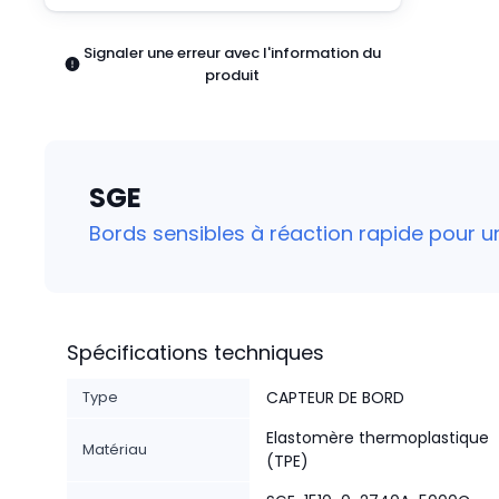
Pneumatiques
Produits d'alimentation
Signaler une erreur avec l'information du
Relais
produit
Robotique
Capteurs et vision industrielle
Interrupteurs
Blocs terminaux
SGE
Promotions
Bords sensibles à réaction rapide pour 
Spécifications techniques
Type
CAPTEUR DE BORD
Elastomère thermoplastique
Matériau
(TPE)