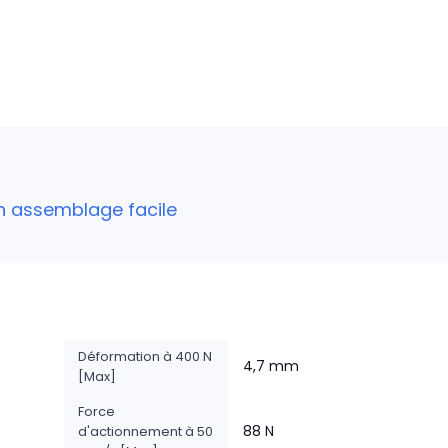
un assemblage facile
Déformation à 400 N
4,7 mm
[Max]
Force
88 N
d'actionnement à 50