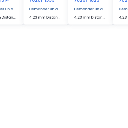
1514
70261-1559
70261-1623
702
r un devis
Demander un devis
Demander un devis
Dema
4,23 mm Distance d'actionnement [Max] Capteur de bord
4,23 mm Distance d'actionnement [Max] Capteur de bord
4,23 mm Distance d'actionnement [Max] Capteur de bord