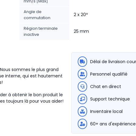
mm/s [Max]
Angle de
2 x 20º
commutation
Région terminale
25 mm
inactive
Délai de livraison cou
. Nous sommes le plus grand
Personnel qualifié
e interne, qui est hautement
s!
Chat en direct
der à obtenir le bon produit le
Support technique
s toujours là pour vous aider!
Inventaire local
60+ ans d'expérience