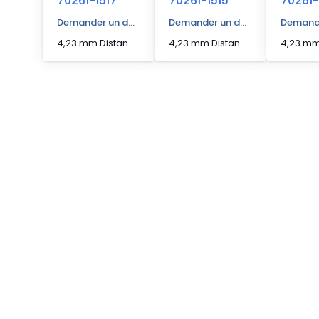
70261-1517
70261-1515
70261-
Demander un devis
Demander un devis
Demande
4,23 mm Distance d'actionnement [Max] Capteur de bord
4,23 mm Distance d'actionnement [Max] Capteur de bord