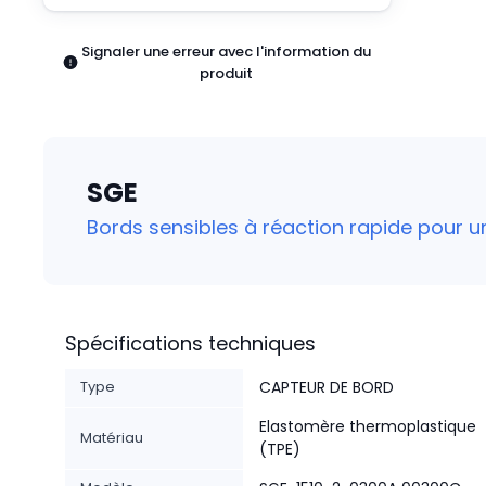
Pneumatiques
Produits d'alimentation
Signaler une erreur avec l'information du
Relais
produit
Robotique
Capteurs et vision industrielle
Interrupteurs
Blocs terminaux
SGE
Promotions
Bords sensibles à réaction rapide pour 
Spécifications techniques
Type
CAPTEUR DE BORD
Elastomère thermoplastique
Matériau
(TPE)