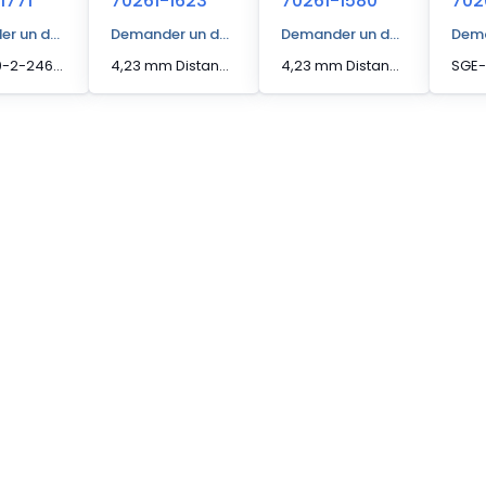
1771
70261-1623
70261-1580
702
r un devis
Demander un devis
Demander un devis
Dema
SGE-1510-2-2460A 07000C
4,23 mm Distance d'actionnement [Max] Capteur de bord
4,23 mm Distance d'actionnement [Max] Capteur de bord