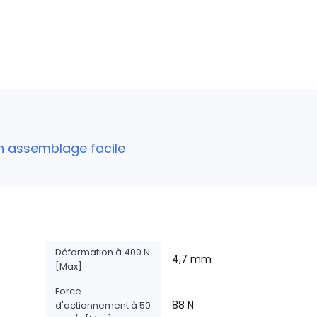
un assemblage facile
Déformation à 400 N
4,7 mm
[Max]
Force
88 N
d'actionnement à 50