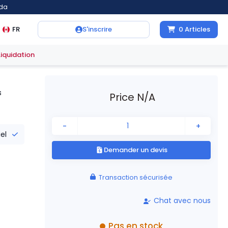
ada
FR
S'inscrire
0
Articles
Liquidation
s
Price N/A
-
+
iel
Demander un devis
Transaction sécurisée
Chat avec nous
Pas en stock