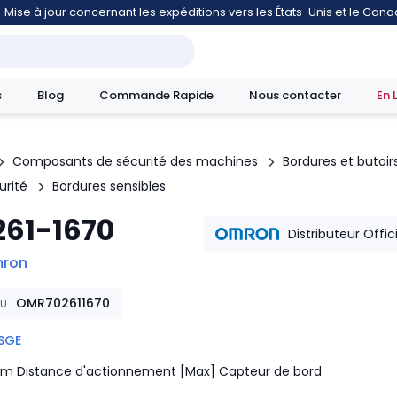
Mise à jour concernant les expéditions vers les États-Unis et le Can
s
Blog
Commande Rapide
Nous contacter
En 
Composants de sécurité des machines
Bordures et butoir
urité
Bordures sensibles
mouvement
261-1670
Distributeur Offic
ron
OMR702611670
KU
SGE
m Distance d'actionnement [Max] Capteur de bord