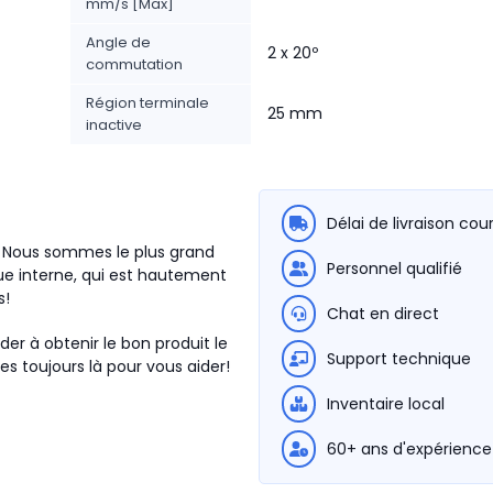
mm/s [Max]
Angle de
2 x 20º
commutation
Région terminale
25 mm
inactive
Délai de livraison cou
0. Nous sommes le plus grand
Personnel qualifié
e interne, qui est hautement
s!
Chat en direct
der à obtenir le bon produit le
Support technique
s toujours là pour vous aider!
Inventaire local
60+ ans d'expérience