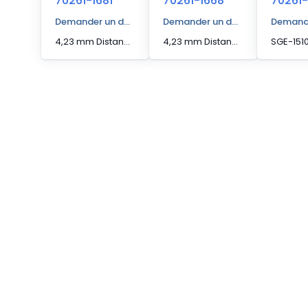
70261-1681
70261-1668
70261-
Demander un devis
Demander un devis
Demande
4,23 mm Distance d'actionnement [Max] Capteur de bord
4,23 mm Distance d'actionnement [Max] Capteur de bord