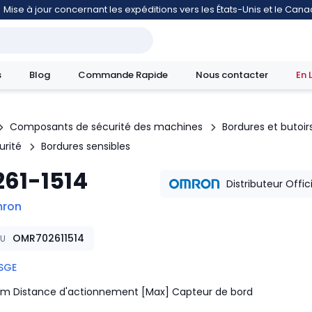
Mise à jour concernant les expéditions vers les États-Unis et le Can
s
Blog
Commande Rapide
Nous contacter
En 
Composants de sécurité des machines
Bordures et butoir
urité
Bordures sensibles
mouvement
261-1514
Distributeur Offic
ron
OMR702611514
KU
SGE
m Distance d'actionnement [Max] Capteur de bord