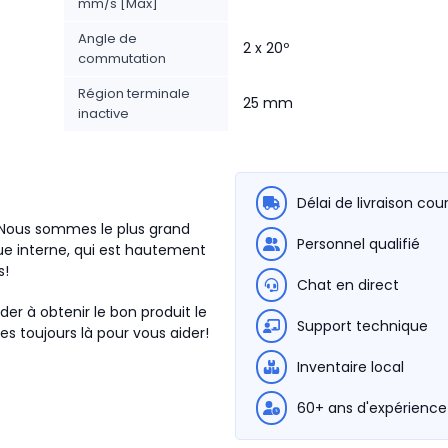
mm/s [Max]
Angle de
2 x 20º
commutation
Région terminale
25 mm
inactive
Délai de livraison cou
. Nous sommes le plus grand
Personnel qualifié
e interne, qui est hautement
s!
Chat en direct
der à obtenir le bon produit le
Support technique
s toujours là pour vous aider!
Inventaire local
60+ ans d'expérience