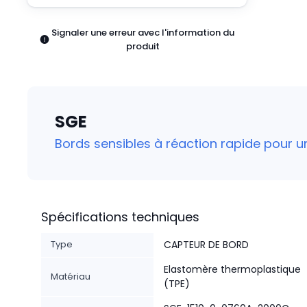
Pneumatiques
Produits d'alimentation
Signaler une erreur avec l'information du
Relais
produit
Robotique
Capteurs et vision industrielle
Interrupteurs
Blocs terminaux
SGE
Promotions
Bords sensibles à réaction rapide pour 
Spécifications techniques
Type
CAPTEUR DE BORD
Elastomère thermoplastique
Matériau
(TPE)