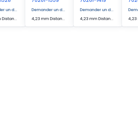
1528
70261-1559
70261-1419
702
r un devis
Demander un devis
Demander un devis
Dema
4,23 mm Distance d'actionnement [Max] Capteur de bord
4,23 mm Distance d'actionnement [Max] Capteur de bord
4,23 mm Distance d'actionnement [Max] Capteur de bord