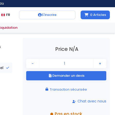
ada
FR
S'inscrire
0
Articles
Liquidation
s
Price N/A
-
+
iel
Demander un devis
Transaction sécurisée
Chat avec nous
Pas en stock