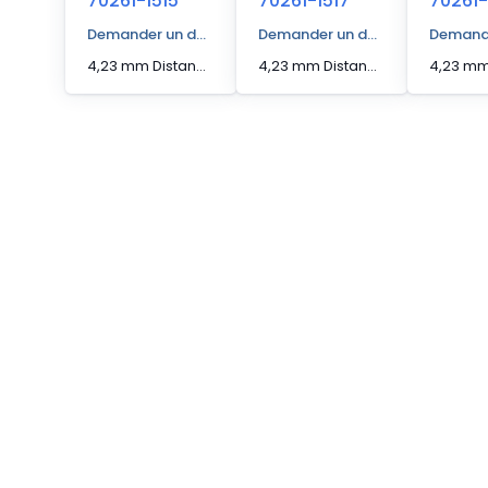
70261-1515
70261-1517
70261-
Demander un devis
Demander un devis
Demande
4,23 mm Distance d'actionnement [Max] Capteur de bord
4,23 mm Distance d'actionnement [Max] Capteur de bord