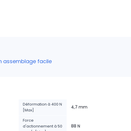
un assemblage facile
Déformation à 400 N
4,7 mm
[Max]
Force
88 N
d'actionnement à 50