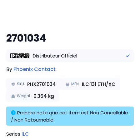
2701034
Distributeur Officiel
By
Phoenix Contact
PHX2701034
ILC 131 ETH/XC
SKU
MPN
0.364
kg
Weight
Prendre note que cet item est Non Cancellable 
/ Non Retournable
Series
ILC