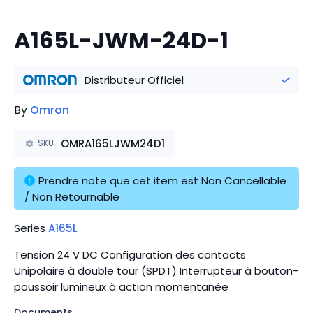
A165L-JWM-24D-1
Distributeur Officiel
By
Omron
OMRA165LJWM24D1
SKU
Prendre note que cet item est Non Cancellable 
/ Non Retournable
Series
A165L
Tension 24 V DC Configuration des contacts
Unipolaire à double tour (SPDT) Interrupteur à bouton-
poussoir lumineux à action momentanée
Documents