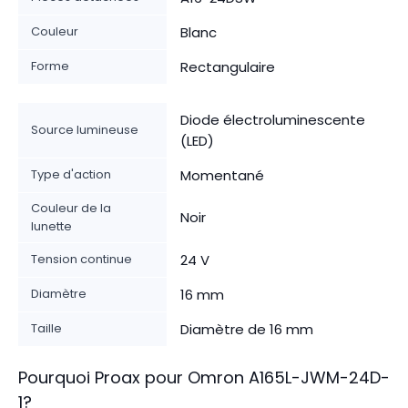
Couleur
Blanc
Forme
Rectangulaire
Diode électroluminescente
Source lumineuse
(LED)
Type d'action
Momentané
Couleur de la
Noir
lunette
Tension continue
24 V
Diamètre
16 mm
Taille
Diamètre de 16 mm
Pourquoi Proax pour
Omron
A165L-JWM-24D-
1
?