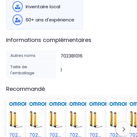
Inventaire local
60+ ans d'expérience
Informations complémentaires
Autres noms
702381016
Taille de
1
l'emballage
Recommandé
70238-1015
70238-1017
70238-1014
70238-1018
70238-1013
70238-1012