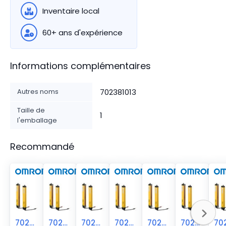
Inventaire local
60+ ans d'expérience
Informations complémentaires
Autres noms
702381013
Taille de
1
l'emballage
Recommandé
70238-1012
70238-1014
70238-1011
70238-1015
70238-1010
70238-1016