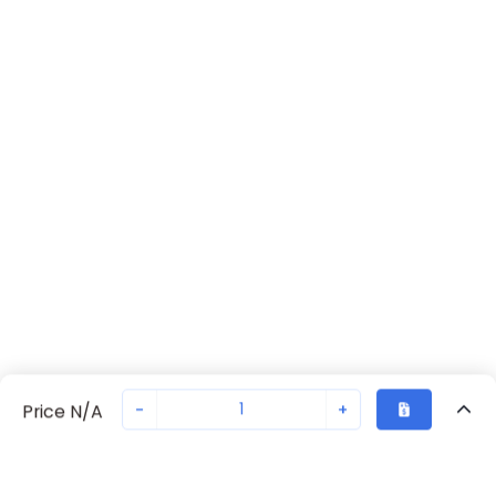
-
+
Price N/A
Vu Récemment
Transaction sécurisée