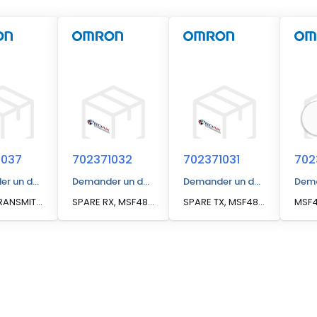
1037
702371032
702371031
702
r un devis
Demander un devis
Demander un devis
Dema
SPARE TRANSMITTER, MFS4800-30-1200-X2
SPARE RX, MSF4800S-20-0320,
SPARE TX, MSF4800S-20-0320