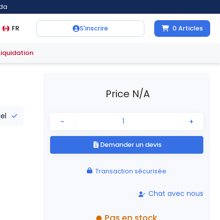
ada
FR
S'inscrire
0
Articles
Liquidation
Price N/A
iel
-
+
Demander un devis
Transaction sécurisée
Chat avec nous
Pas en stock