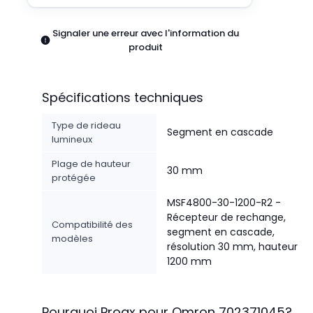
Pneumatiques
Produits d'alimentation
Signaler une erreur avec l'information du
Relais
produit
Robotique
Capteurs et vision industrielle
Interrupteurs
Spécifications techniques
Blocs terminaux
Promotions
Type de rideau
Segment en cascade
lumineux
Plage de hauteur
30 mm
protégée
MSF4800-30-1200-R2 -
Récepteur de rechange,
Compatibilité des
segment en cascade,
modèles
résolution 30 mm, hauteur
1200 mm
Pourquoi Proax pour
Omron
702371045
?