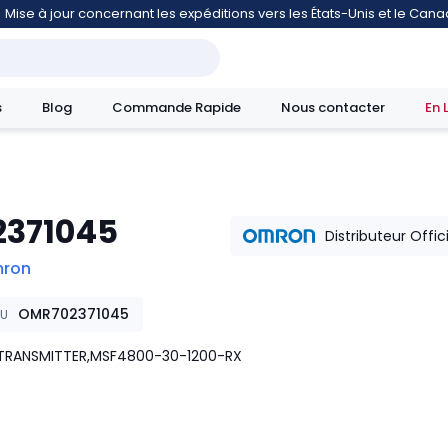
Mise à jour concernant les expéditions vers les États-Unis et le Can
s
Blog
Commande Rapide
Nous contacter
En 
2371045
mouvement
Distributeur Offic
ron
OMR702371045
KU
 TRANSMITTER,MSF4800-30-1200-RX