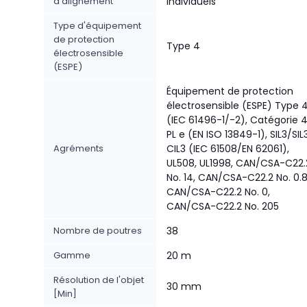
d'alignement
individuels
Type d'équipement
de protection
Type 4
électrosensible
(ESPE)
Équipement de protection
électrosensible (ESPE) Type 
(IEC 61496-1/-2), Catégorie 4
PL e (EN ISO 13849-1), SIL3/SIL
Agréments
CIL3 (IEC 61508/EN 62061),
UL508, UL1998, CAN/CSA-C22.
No. 14, CAN/CSA-C22.2 No. 0.8
CAN/CSA-C22.2 No. 0,
CAN/CSA-C22.2 No. 205
Nombre de poutres
38
Gamme
20 m
Résolution de l'objet
30 mm
[Min]