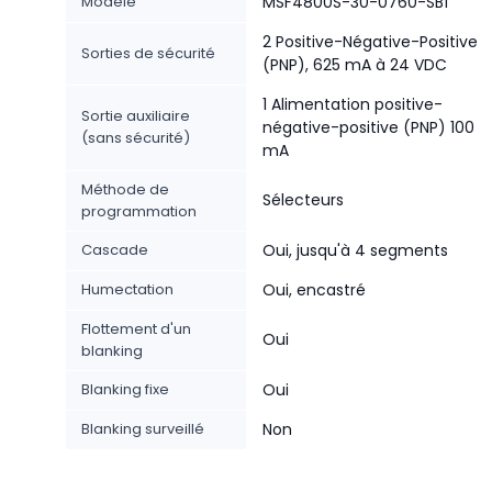
Modèle
MSF4800S-30-0760-SB1
2 Positive-Négative-Positive
Sorties de sécurité
(PNP), 625 mA à 24 VDC
1 Alimentation positive-
Sortie auxiliaire
négative-positive (PNP) 100
(sans sécurité)
mA
Méthode de
Sélecteurs
programmation
Cascade
Oui, jusqu'à 4 segments
Humectation
Oui, encastré
Flottement d'un
Oui
blanking
Blanking fixe
Oui
Blanking surveillé
Non