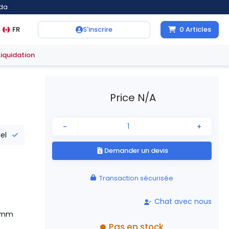
ada
FR
S'inscrire
0
Articles
Liquidation
Price N/A
-
+
iel
Demander un devis
Transaction sécurisée
Chat avec nous
0 mm
Pas en stock