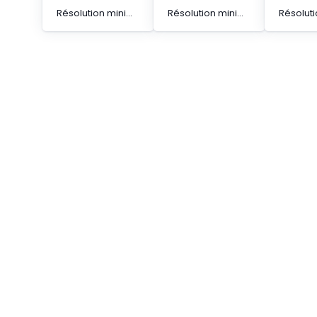
Résolution minimale de l'objet de 30 mm et hauteur protégée de 600 mm Barrière immatérielle de type standard
Résolution minimale de l'objet de 14 mm et hauteur protégée de 280 mm Barrière immatérielle de type standard