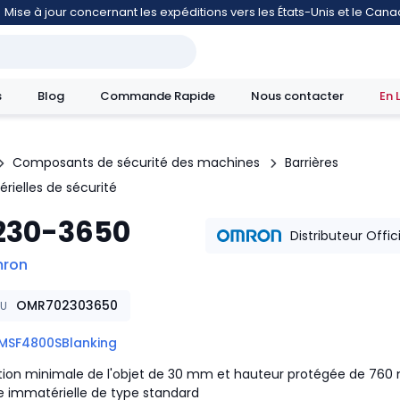
Mise à jour concernant les expéditions vers les États-Unis et le Can
s
Blog
Commande Rapide
Nous contacter
En 
Composants de sécurité des machines
Barrières
rielles de sécurité
mouvement
230-3650
Distributeur Offic
ron
OMR702303650
KU
MSF4800SBlanking
tion minimale de l'objet de 30 mm et hauteur protégée de 76
re immatérielle de type standard