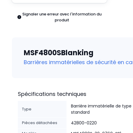
Pneumatiques
Produits d'alimentation
Signaler une erreur avec l'information du
Relais
produit
Robotique
Capteurs et vision industrielle
Interrupteurs
Blocs terminaux
MSF4800SBlanking
Promotions
Barrières immatérielles de sécurité en c
Spécifications techniques
Barrière immatérielle de type
Type
standard
Pièces détachées
42800-0220