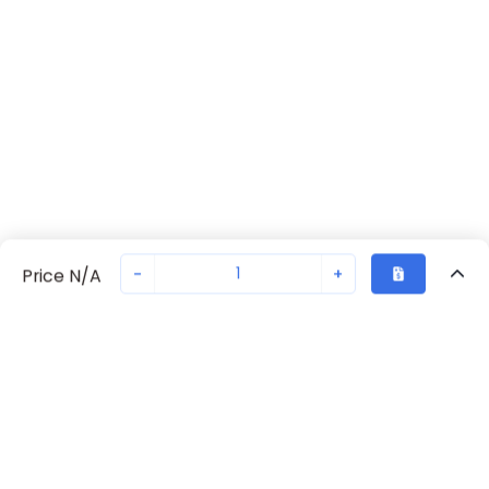
-
+
Price N/A
Vu Récemment
Transaction sécurisée
Chat avec nous
70230-3370
Pas en stock
Demandez un délai de livraison ou commandez - nous
assurerons une livraison rapide
Retour eu haut