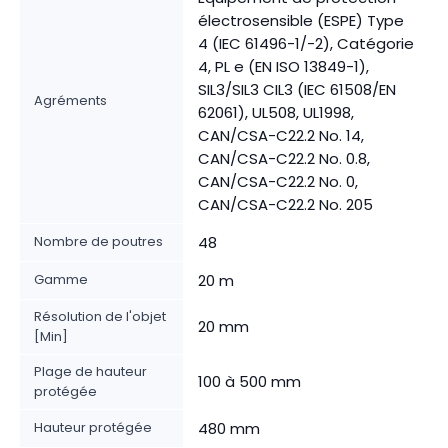
électrosensible (ESPE) Type
4 (IEC 61496-1/-2), Catégorie
4, PL e (EN ISO 13849-1),
SIL3/SIL3 CIL3 (IEC 61508/EN
Agréments
62061), UL508, UL1998,
CAN/CSA-C22.2 No. 14,
CAN/CSA-C22.2 No. 0.8,
CAN/CSA-C22.2 No. 0,
CAN/CSA-C22.2 No. 205
Nombre de poutres
48
Gamme
20 m
Résolution de l'objet
20 mm
[Min]
Plage de hauteur
100 à 500 mm
protégée
Hauteur protégée
480 mm