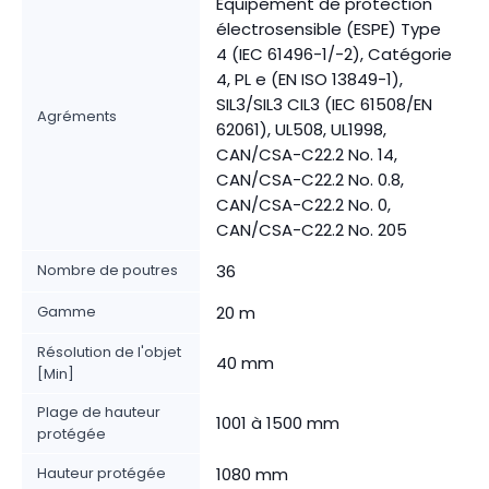
Équipement de protection
électrosensible (ESPE) Type
4 (IEC 61496-1/-2), Catégorie
4, PL e (EN ISO 13849-1),
SIL3/SIL3 CIL3 (IEC 61508/EN
Agréments
62061), UL508, UL1998,
CAN/CSA-C22.2 No. 14,
CAN/CSA-C22.2 No. 0.8,
CAN/CSA-C22.2 No. 0,
CAN/CSA-C22.2 No. 205
Nombre de poutres
36
Gamme
20 m
Résolution de l'objet
40 mm
[Min]
Plage de hauteur
1001 à 1500 mm
protégée
Hauteur protégée
1080 mm