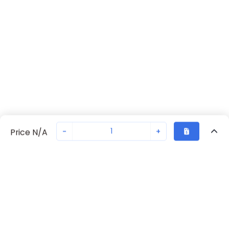
-
+
Price N/A
Vu Récemment
Transaction sécurisée
Chat avec nous
70230-2261
Pas en stock
Demandez un délai de livraison ou commandez - nous
Retour eu haut