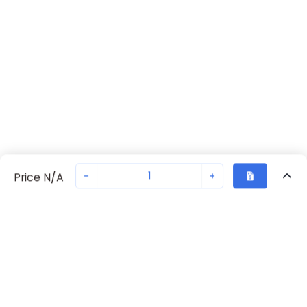
-
+
Price N/A
Vu Récemment
Transaction sécurisée
Chat avec nous
70230-2240
Pas en stock
Demandez un délai de livraison ou commandez - nous
Retour eu haut