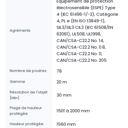
Équipement de protection
électrosensible (ESPE) Type
4 (IEC 61496-1/-2), Catégorie
4, PL e (EN ISO 13849-1),
SIL3/SIL3 CIL3 (IEC 61508/EN
Agréments
62061), UL508, UL1998,
CAN/CSA-C22.2 No. 14,
CAN/CSA-C22.2 No. 0.8,
CAN/CSA-C22.2 No. 0,
CAN/CSA-C22.2 No. 205
Nombre de poutres
78
Gamme
20 m
Résolution de l'objet
30 mm
[Min]
Plage de hauteur
1501 à 2000 mm
protégée
Hauteur protégée
1560 mm