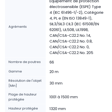
Équipement de protection
électrosensible (ESPE) Type
4 (IEC 61496-1/-2), Catégorie
4, PL e (EN ISO 13849-1),
SIL3/SIL3 CIL3 (IEC 61508/EN
Agréments
62061), UL508, UL1998,
CAN/CSA-C22.2 No. 14,
CAN/CSA-C22.2 No. 0.8,
CAN/CSA-C22.2 No. 0,
CAN/CSA-C22.2 No. 205
Nombre de poutres
66
Gamme
20 m
Résolution de l'objet
30 mm
[Min]
Plage de hauteur
1001 à 1500 mm
protégée
Hauteur protégée
1320 mm