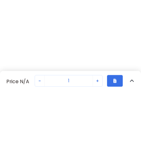
-
+
Price N/A
Vu Récemment
Transaction sécurisée
Chat avec nous
70230-2234
Pas en stock
Demandez un délai de livraison ou commandez - nous
Retour eu haut