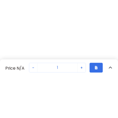
-
+
Price N/A
Vu Récemment
Transaction sécurisée
Chat avec nous
70230-2258
Pas en stock
Demandez un délai de livraison ou commandez - nous
Retour eu haut