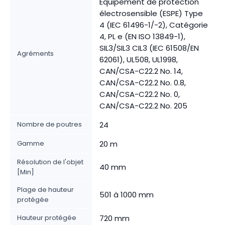
Équipement de protection
électrosensible (ESPE) Type
4 (IEC 61496-1/-2), Catégorie
4, PL e (EN ISO 13849-1),
SIL3/SIL3 CIL3 (IEC 61508/EN
Agréments
62061), UL508, UL1998,
CAN/CSA-C22.2 No. 14,
CAN/CSA-C22.2 No. 0.8,
CAN/CSA-C22.2 No. 0,
CAN/CSA-C22.2 No. 205
Nombre de poutres
24
Gamme
20 m
Résolution de l'objet
40 mm
[Min]
Plage de hauteur
501 à 1000 mm
protégée
Hauteur protégée
720 mm