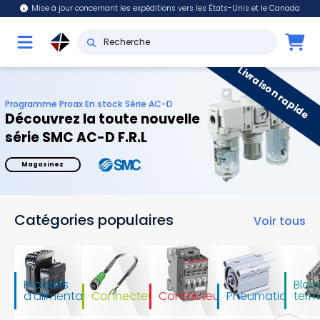
Mise à jour concernant les expéditions vers les États-Unis et le Canada
Livraison rapide
Programme Proax En stock Série AC-D
Découvrez la toute nouvelle
série SMC AC-D F.R.L
Magasinez
Catégories populaires
Voir tous
Produits
Bloc
d'alimentation
Connecteurs
Contacteurs
Pneumatique
term