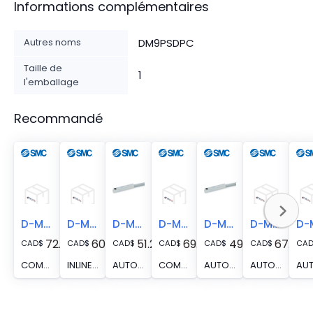
Informations complémentaires
Autres noms
DM9PSDPC
Taille de
1
l'emballage
Recommandé
D-M9PSDPC-746
D-M9PSDPC-588
D-M9PSBPC
D-M9PSBPC-746
D-M9PSAPC
D-M9PSAPC-746
72.28
60.70
51.26
69.07
49.95
67.77
CAD
$
CAD
$
CAD
$
CAD
$
CAD
$
CAD
$
CA
COMMUTATION AUTOMATIQUE, COMMUTATION AUTOMATIQUE
INLINE SOLID PNP DIRECT ATEX
AUTO-SWITCH, Inline Solid PNP Direct
COMMUTATION AUTOMATIQUE, COMMUTATION AUTOMATIQUE
AUTO-SWITCH, Inline Solid PNP Direct
AUTO-SWITCH, AUTO-SWITCH, JPN SPL