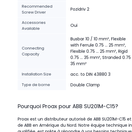
Recommended
Pozidriv 2
Screw Driver
Accessories
Oui
Available
Busbar 10 / 10 mm², Flexible
with Ferrule 0.75 ... 25 mm²,
Connecting
Flexible 0.75 ... 25 mm², Rigid
Capacity
0.75 ... 35 mm², Stranded 0.75 .
35 mm²
Installation Size
acc. to DIN 43880 3
Type de borne
Double Clamp
Pourquoi Proax pour
ABB
SU201M-C15
?
Proax est un distributeur autorisé de ABB SU201M-C15 et 
de ABB en Amérique du Nord.
Notre équipe technique in
qualifiée, est prête à répondre à vos besoins technique