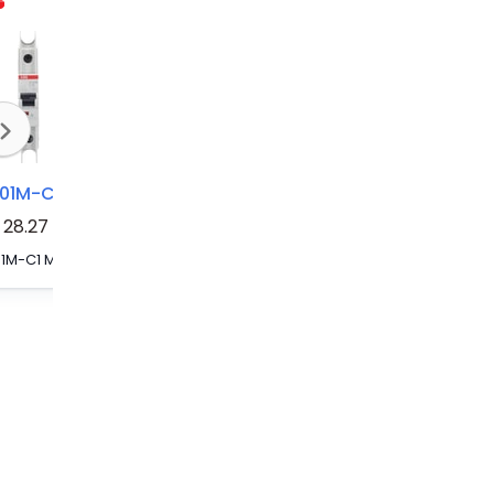
01M-C1
SU201M-C35
SU201M-C20
28.27
SU201M-C1 Miniature Circuit Breaker C-Char., 10kA, 1A, 1P UL489
SU201M-C35 Miniature Circuit Breaker C-Char., 10kA, 35A, 1P UL489
SU201M-C20 Miniature Circuit Breaker C-Char., 10kA, 20A, 1P UL489