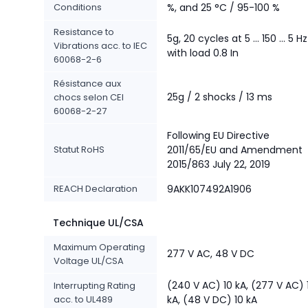
Conditions
%, and 25 °C / 95-100 %
Resistance to
5g, 20 cycles at 5 ... 150 ... 5 Hz
Vibrations acc. to IEC
with load 0.8 In
60068-2-6
Résistance aux
25g / 2 shocks / 13 ms
chocs selon CEI
60068-2-27
Following EU Directive
Statut RoHS
2011/65/EU and Amendment
2015/863 July 22, 2019
REACH Declaration
9AKK107492A1906
Technique UL/CSA
Maximum Operating
277 V AC, 48 V DC
Voltage UL/CSA
(240 V AC) 10 kA, (277 V AC) 
Interrupting Rating
acc. to UL489
kA, (48 V DC) 10 kA