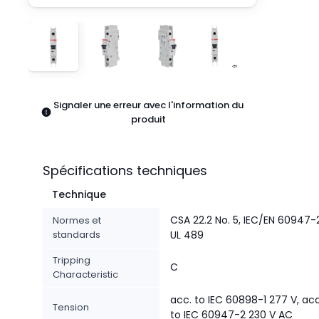
Pneumatiques
Produits d'alimentation
Relais
Robotique
Capteurs et vision industrielle
Interrupteurs
Signaler une erreur avec l'information du
Blocs terminaux
produit
Promotions
Spécifications techniques
Technique
CSA 22.2 No. 5, IEC/EN 60947-
Normes et
standards
UL 489
Tripping
C
Characteristic
acc. to IEC 60898-1 277 V, acc
Tension
to IEC 60947-2 230 V AC