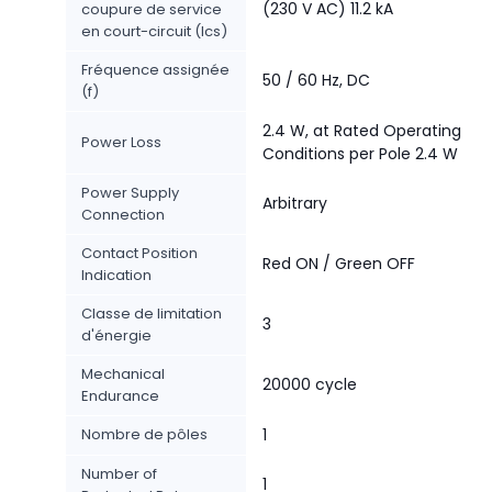
(230 V AC) 11.2 kA
coupure de service
en court-circuit (Ics)
Fréquence assignée
50 / 60 Hz, DC
(f)
2.4 W, at Rated Operating
Power Loss
Conditions per Pole 2.4 W
Power Supply
Arbitrary
Connection
Contact Position
Red ON / Green OFF
Indication
Classe de limitation
3
d'énergie
Mechanical
20000 cycle
Endurance
Nombre de pôles
1
Number of
1