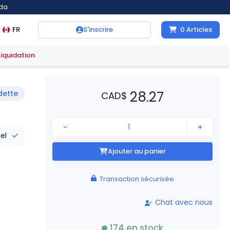
ada
FR
S'inscrire
0
Articles
Liquidation
28.27
dette
CAD
$
-
+
iel
Ajouter au panier
Transaction sécurisée
Chat avec nous
174
en stock