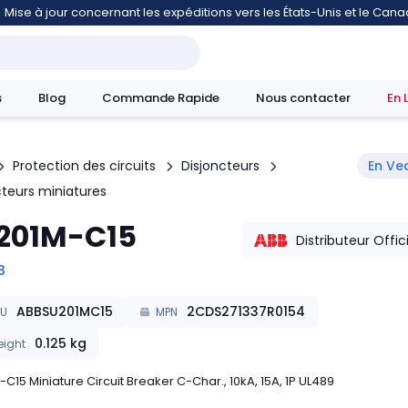
Mise à jour concernant les expéditions vers les États-Unis et le Can
s
Blog
Commande Rapide
Nous contacter
En 
Protection des circuits
Disjoncteurs
En Ve
cteurs miniatures
mouvement
201M-C15
Distributeur Offic
B
ABBSU201MC15
2CDS271337R0154
KU
MPN
0.125
kg
ight
C15 Miniature Circuit Breaker C-Char., 10kA, 15A, 1P UL489