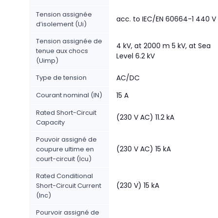
Tension assignée
acc. to IEC/EN 60664-1 440 V
d’isolement (Ui)
Tension assignée de
4 kV, at 2000 m 5 kV, at Sea
tenue aux chocs
Level 6.2 kV
(Uimp)
Type de tension
AC/DC
Courant nominal (IN)
15 A
Rated Short-Circuit
(230 V AC) 11.2 kA
Capacity
Pouvoir assigné de
(230 V AC) 15 kA
coupure ultime en
court-circuit (Icu)
Rated Conditional
(230 V) 15 kA
Short-Circuit Current
(Inc)
Pourvoir assigné de