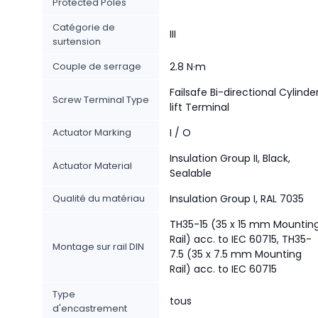
Protected Poles
Catégorie de
III
surtension
Couple de serrage
2.8 N·m
Failsafe Bi-directional Cylinde
Screw Terminal Type
lift Terminal
Actuator Marking
I / O
Insulation Group II, Black,
Actuator Material
Sealable
Qualité du matériau
Insulation Group I, RAL 7035
TH35-15 (35 x 15 mm Mountin
Rail) acc. to IEC 60715, TH35-
Montage sur rail DIN
7.5 (35 x 7.5 mm Mounting
Rail) acc. to IEC 60715
Type
tous
d'encastrement