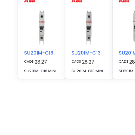
SU201M-C16
SU201M-C13
SU201
28.27
28.27
28
CAD
$
CAD
$
CAD
$
SU201M-C16 Miniature Circuit Breaker C-Char., 10kA, 16A, 1P UL489
SU201M-C13 Miniature Circuit Breaker C-Char., 10kA, 13A, 1P UL489